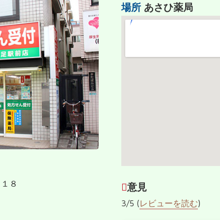
場所
あさひ薬局
−１８
意見
3/5 (
レビューを読む
)