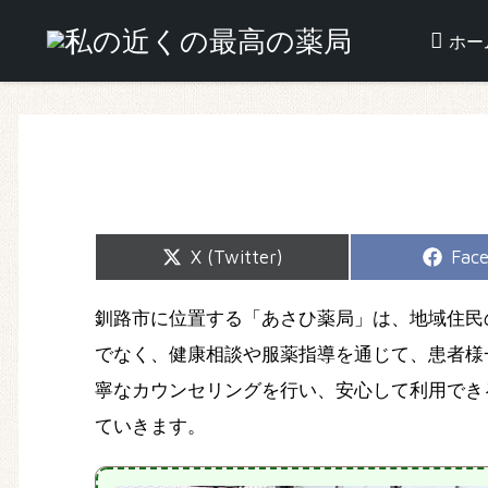
ホー
Share
Shar
X (Twitter)
Fac
on
on
釧路市に位置する「あさひ薬局」は、地域住民
でなく、健康相談や服薬指導を通じて、患者様
寧なカウンセリングを行い、安心して利用でき
ていきます。