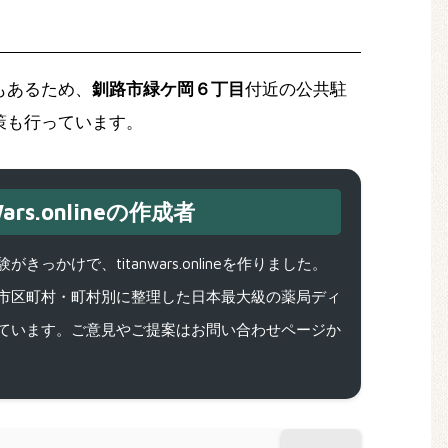
もあるため、
釧路市緑ケ岡６丁目
付近の公共駐
策も行っています。
ars.onlineの作成者
で、titanwars.onlineを作りました。
市区町村・町村別に整理した日本最大級の薬局ディ
ています。ご意見やご提案はお問い合わせページか