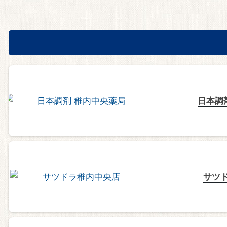
日本調
サツ