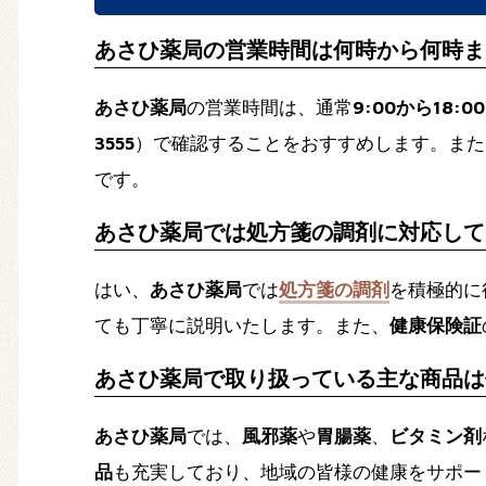
あさひ薬局の営業時間は何時から何時ま
あさひ薬局
の営業時間は、通常
9:00から18:00
3555
）で確認することをおすすめします。また
です。
あさひ薬局では処方箋の調剤に対応して
はい、
あさひ薬局
では
処方箋の調剤
を積極的に
ても丁寧に説明いたします。また、
健康保険証
あさひ薬局で取り扱っている主な商品は
あさひ薬局
では、
風邪薬
や
胃腸薬
、
ビタミン剤
品
も充実しており、地域の皆様の健康をサポー