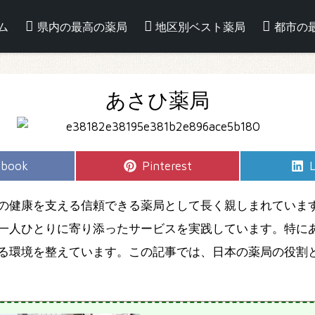
ム
県内の最高の薬局
地区別ベスト薬局
都市の
あさひ薬局
e
Share
S
ebook
Pinterest
L
on
の健康を支える信頼できる薬局として長く親しまれていま
一人ひとりに寄り添ったサービスを実践しています。特に
る環境を整えています。この記事では、日本の薬局の役割