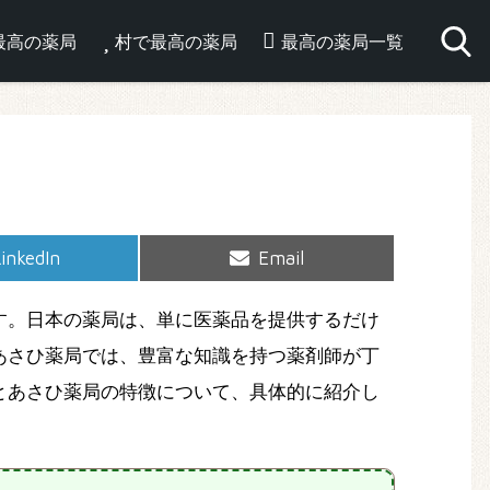
最高の薬局
村で最高の薬局
最高の薬局一覧
hare
Share
inkedIn
Email
on
on
す。日本の薬局は、単に医薬品を提供するだけ
あさひ薬局では、豊富な知識を持つ薬剤師が丁
とあさひ薬局の特徴について、具体的に紹介し