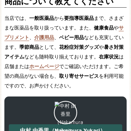
商品について教えてください
当店では、
一般医薬品
から
要指導医薬品
まで、さまざ
まな医薬品を取り扱っています。また、
健康食品
や
サ
プリメント
、
介護用品
、
ベビー用品
なども充実してい
ます。
季節商品
として、
花粉症対策グッズ
や
暑さ対策
アイテム
なども随時取り揃えております。
在庫状況
は
店舗または
ホームページ
でご確認いただけます。ご希
望の商品がない場合も、
取り寄せサービス
を利用可能
ですので、お声かけください。
中村 由香里（Nakamura Yukari）、