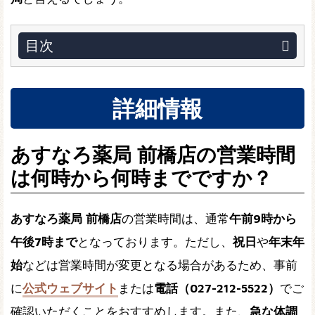
目次
詳細情報
あすなろ薬局 前橋店の営業時間
は何時から何時までですか？
あすなろ薬局 前橋店
の営業時間は、通常
午前9時から
午後7時まで
となっております。ただし、
祝日
や
年末年
始
などは営業時間が変更となる場合があるため、事前
に
公式ウェブサイト
または
電話（027-212-5522）
でご
確認いただくことをおすすめします。また、
急な体調