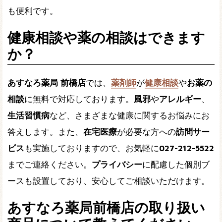
も便利です。
健康相談や薬の相談はできます
か？
あすなろ薬局 前橋店
では、
薬剤師
が
健康相談
や
お薬の
相談
に無料で対応しております。
風邪
や
アレルギー
、
生活習慣病
など、さまざまな健康に関するお悩みにお
答えします。また、
在宅医療
が必要な方への
訪問サー
ビス
も実施しておりますので、お気軽に
027-212-5522
までご連絡ください。
プライバシー
に配慮した個別ブ
ースも設置しており、安心してご相談いただけます。
あすなろ薬局前橋店の取り扱い