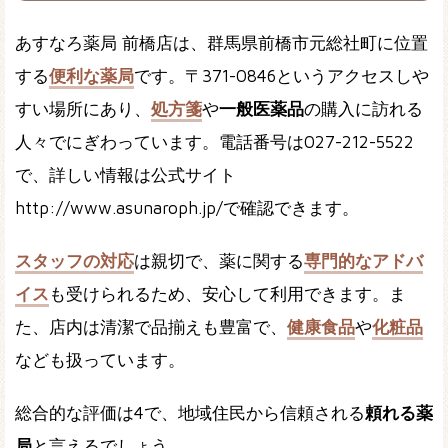
あすなろ薬局 前橋店は、群馬県前橋市元総社町に位置
する
便利な薬局
です。〒371-0846というアクセスしや
すい場所にあり、
処方箋
や
一般医薬品
の購入に訪れる
人々でにぎわっています。電話番号は027-212-5522
で、詳しい情報は公式サイト
http://www.asunaroph.jp/で確認できます。
スタッフの対応
は親切で、薬に関する
専門的なアドバ
イス
も受けられるため、安心して利用できます。ま
た、店内は清潔で品揃えも豊富で、
健康食品
や
化粧品
なども扱っています。
総合的な評価は4で、地域住民から信頼される
頼れる薬
局
と言えるでしょう。