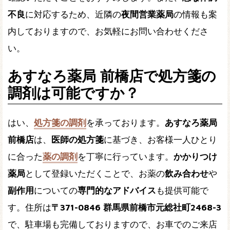
不良
に対応するため、近隣の
夜間営業薬局
の情報も案
内しておりますので、お気軽にお問い合わせくださ
い。
あすなろ薬局 前橋店で処方箋の
調剤は可能ですか？
はい、
処方箋の調剤
を承っております。
あすなろ薬局
前橋店
は、
医師の処方箋
に基づき、お客様一人ひとり
に合った
薬の調剤
を丁寧に行っています。
かかりつけ
薬局
として登録いただくことで、お薬の
飲み合わせ
や
副作用
についての
専門的なアドバイス
も提供可能で
す。住所は
〒371-0846 群馬県前橋市元総社町2468-3
で、駐車場も完備しておりますので、お車でのご来店