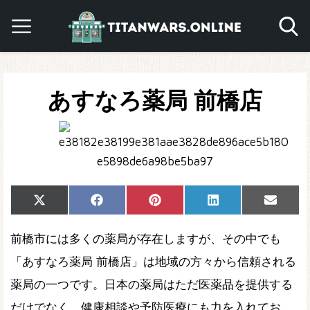
あすなろ薬局 前橋店
Share
Share
Share
Share
Share
X
Facebook
Pinterest
LinkedIn
Email
on
on
on
on
on
(Twitter)
前橋市には多くの薬局が存在しますが、その中でも
「あすなろ薬局 前橋店」は地域の方々から信頼される
薬局の一つです。日本の薬局はただ医薬品を提供する
だけでなく、健康相談や予防医療にも力を入れてお