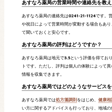
あすなろ薬局の営業時間や連絡先を教え
あすなろ薬局の連絡先は
0241-21-1124
です。
や祝日によって営業時間が変動する場合もあり
て聞いておくと安心です。
あすなろ薬局の評判はどうですか？
あすなろ薬局は地元で
3.5
という評価を得てお
トです。ただし、評判は個人の体験によって異
情報を収集できます。
あすなろ薬局ではどのようなサービスを
あすなろ薬局では
処方箋調剤
をはじめ、
健康相
い方に関するアドバイスも行っており、地域の