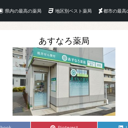
県内の最高の薬局
地区別ベスト薬局
都市の最高
あすなろ薬局
e
Share
S
ebook
Pinterest
L