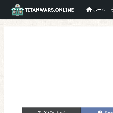
ホーム
Share
Shar
X (Twitter)
Fac