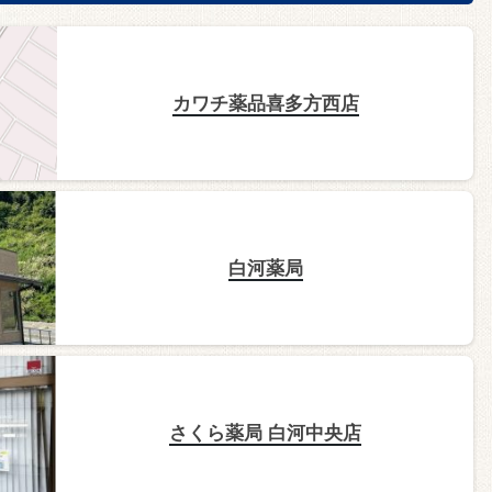
カワチ薬品喜多方西店
白河薬局
さくら薬局 白河中央店