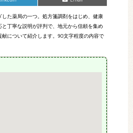
on
on
ざした薬局の一つ。処方箋調剤をはじめ、健康
応と丁寧な説明が評判で、地元から信頼を集め
献について紹介します。90文字程度の内容で