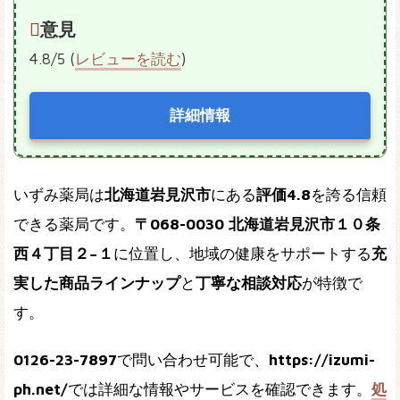
意見
4.8/5 (
レビューを読む
)
詳細情報
いずみ薬局は
北海道岩見沢市
にある
評価4.8
を誇る信頼
できる薬局です。
〒068-0030 北海道岩見沢市１０条
西４丁目２−１
に位置し、地域の健康をサポートする
充
実した商品ラインナップ
と
丁寧な相談対応
が特徴で
す。
0126-23-7897
で問い合わせ可能で、
https://izumi-
ph.net/
では詳細な情報やサービスを確認できます。
処