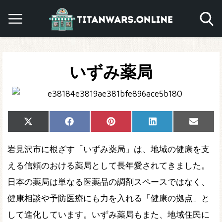
いずみ薬局
Share
Share
Share
Share
Share
X
Facebook
Pinterest
LinkedIn
Email
on
on
on
on
on
(Twitter)
岩見沢市に根ざす「いずみ薬局」は、地域の健康を支
える信頼のおける薬局として長年愛されてきました。
日本の薬局は単なる医薬品の調剤スペースではなく、
健康相談や予防医療にも力を入れる「健康の拠点」と
して進化しています。いずみ薬局もまた、地域住民に