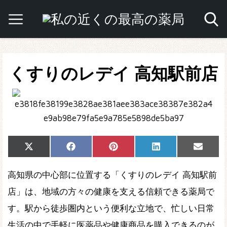
くすりのレデイ 高知駅前店
Share
Share
Share
Share
Share
X
Facebook
Pinterest
LinkedIn
Email
on
on
on
on
on
(Twitter)
高知県の中心部に位置する「くすりのレデイ 高知駅前
店」は、地域の方々の健康を支える信頼できる薬局で
す。駅から徒歩圏内という便利な立地で、忙しい日常
生活の中で手軽に医薬品や健康商品を購入できるのが