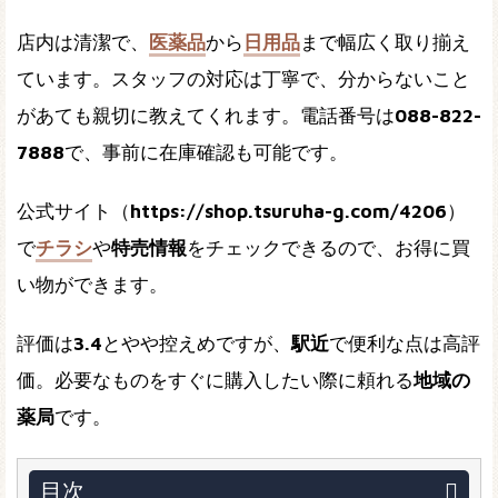
店内は清潔で、
医薬品
から
日用品
まで幅広く取り揃え
ています。スタッフの対応は丁寧で、分からないこと
があても親切に教えてくれます。電話番号は
088-822-
7888
で、事前に在庫確認も可能です。
公式サイト（
https://shop.tsuruha-g.com/4206
）
で
チラシ
や
特売情報
をチェックできるので、お得に買
い物ができます。
評価は
3.4
とやや控えめですが、
駅近
で便利な点は高評
価。必要なものをすぐに購入したい際に頼れる
地域の
薬局
です。
目次