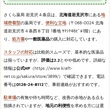
さくら薬局 岩見沢４条店は、
北海道岩見沢市
にある
地
域密着型
の薬局です。
便利な立地
（〒068-0024 北海
道岩見沢市４条西８丁目 1番地 ﾔﾏｼﾁ48ﾋﾞﾙ1階）にあ
り、
処方箋
や
一般医薬品
の購入に対応しています。
スタッフの対応
は比較的スムーズで、基本的な医薬品
は揃っていますが、
評価は2.2
とやや低めです。詳細な
情報は
公式HP
（https://www.kraft-
net.co.jp/sakura/store/3899/）で確認できます。電話
番号は
0126-24-8112
で、事前連絡がおすすめです。
駐車場
の有無や待ち時間など、改善の余地がある点も
指摘されていますが、
地元の利便性
を求める方には選