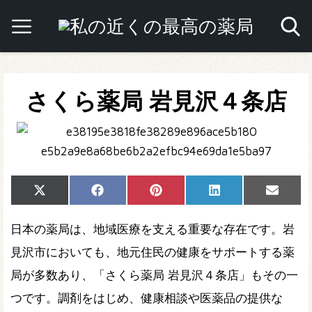
さくら薬局 岩見沢４条店
Share
Share
Share
Share
Share
X
Facebook
Pinterest
LinkedIn
Email
on
on
on
on
on
(Twitter)
日本の薬局は、地域医療を支える重要な存在です。岩
見沢市においても、地元住民の健康をサポートする薬
局が多数あり、「さくら薬局 岩見沢４条店」もその一
つです。調剤をはじめ、健康相談や医薬品の提供な