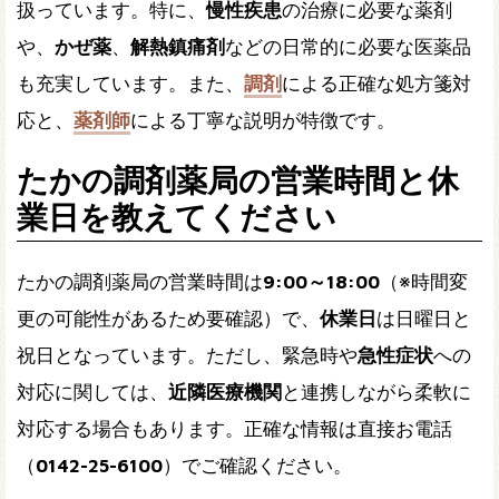
扱っています。特に、
慢性疾患
の治療に必要な薬剤
や、
かぜ薬
、
解熱鎮痛剤
などの日常的に必要な医薬品
も充実しています。また、
調剤
による正確な処方箋対
応と、
薬剤師
による丁寧な説明が特徴です。
たかの調剤薬局の営業時間と休
業日を教えてください
たかの調剤薬局の営業時間は
9:00～18:00
（※時間変
更の可能性があるため要確認）で、
休業日
は日曜日と
祝日となっています。ただし、緊急時や
急性症状
への
対応に関しては、
近隣医療機関
と連携しながら柔軟に
対応する場合もあります。正確な情報は直接お電話
（
0142-25-6100
）でご確認ください。