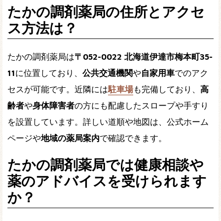
たかの調剤薬局の住所とアクセ
ス方法は？
たかの調剤薬局は
〒052-0022 北海道伊達市梅本町35-
11
に位置しており、
公共交通機関
や
自家用車
でのアク
セスが可能です。近隣には
駐車場
も完備しており、
高
齢者
や
身体障害者
の方にも配慮したスロープや手すり
を設置しています。詳しい道順や地図は、公式ホーム
ページや
地域の薬局案内
で確認できます。
たかの調剤薬局では健康相談や
薬のアドバイスを受けられます
か？