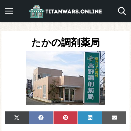
たかの調剤薬局
Share
Share
Share
Share
Share
X
Facebook
Pinterest
LinkedIn
Email
on
on
on
on
on
(Twitter)