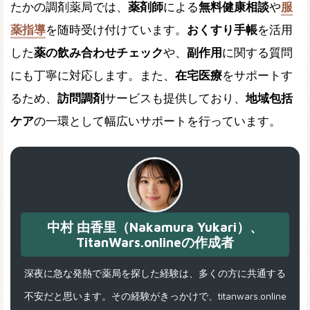
たかの調剤薬局では、
薬剤師
による
無料健康相談
や
服
薬指導
を随時受け付けています。
おくすり手帳
を活用
した
薬の飲み合わせチェック
や、
副作用
に関する質問
にも丁寧に対応します。また、
在宅医療
をサポートす
るため、
訪問調剤
サービスも提供しており、
地域包括
ケア
の一環として幅広いサポートを行っています。
中村 由香里（Nakamura Yukari）、
TitanWars.onlineの作成者
深夜に急な発熱で薬局を探した経験は、多くの方に共通する
不安だと思います。その経験がきっかけで、titanwars.online