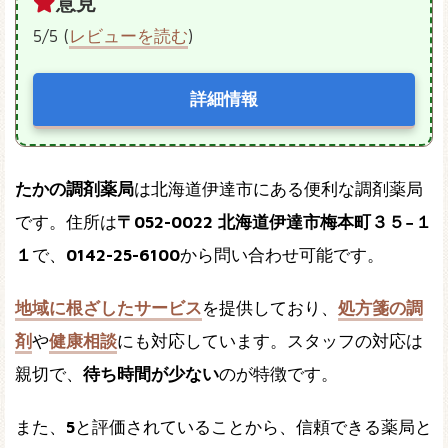
意見
5/5 (
レビューを読む
)
詳細情報
たかの調剤薬局
は北海道伊達市にある便利な調剤薬局
です。住所は
〒052-0022 北海道伊達市梅本町３５−１
１
で、
0142-25-6100
から問い合わせ可能です。
地域に根ざしたサービス
を提供しており、
処方箋の調
剤
や
健康相談
にも対応しています。スタッフの対応は
親切で、
待ち時間が少ない
のが特徴です。
また、
5
と評価されていることから、信頼できる薬局と