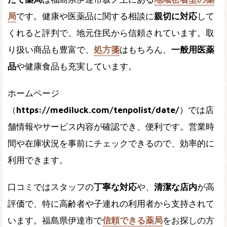
局
です。健康や医薬品に関する相談に
親切に対応
して
くれると評判で、地元住民から信頼されています。取
り扱い商品も豊富で、
処方箋
はもちろん、
一般用医薬
品
や健康食品も充実しています。
ホームページ
（
https://mediluck.com/tenpolist/date/
）では店
舗情報やサービス内容が確認でき、便利です。営業時
間や在庫状況を事前にチェックできるので、効率的に
利用できます。
口コミではスタッフの
丁寧な対応
や、
清潔な店内
が高
評価で、特に高齢者や子連れの利用者から支持されて
います。福島県伊達市で
信頼できる薬局
をお探しの方