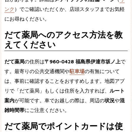
ンク
）でご確認いただくか、店頭スタッフまでお気軽
にお尋ねください。
だて薬局へのアクセス方法を教
えてください
だて薬局
の住所は
〒960-0428 福島県伊達市坂ノ上
で
す。最寄りの公共交通機関や
駐車場
の有無について
は、事前に確認することをおすすめします。地図アプ
リで「だて薬局」もしくは住所を入力すれば、
ルート
案内
が可能です。車でお越しの際は、周辺の
状況
や
混
雑時間帯
にご注意ください。
だて薬局でポイントカードは使