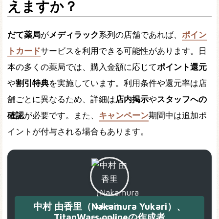
えますか？
だて薬局
が
メディラック
系列の店舗であれば、
ポイン
トカード
サービスを利用できる可能性があります。日
本の多くの薬局では、購入金額に応じて
ポイント還元
や
割引特典
を実施しています。利用条件や還元率は店
舗ごとに異なるため、詳細は
店内掲示
や
スタッフへの
確認
が必要です。また、
キャンペーン
期間中は追加ポ
イントが付与される場合もあります。
中村 由香里（Nakamura Yukari）、
TitanWars.onlineの作成者