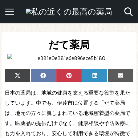
だて薬局
Share
Share
Share
Share
Share
X
Facebook
Pinterest
LinkedIn
Email
on
on
on
on
on
(Twitter)
日本の薬局は、地域の健康を支える重要な役割を果た
しています。中でも、伊達市に位置する「だて薬局」
は、地元の方々に親しまれている地域密着型の薬局で
す。医薬品の提供だけでなく、健康相談や予防医療に
も力を入れており、安心して利用できる環境が特徴で