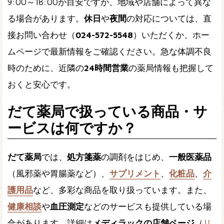
9:00～18:00が目安ですが、地域や店舗によって異な
る場合があります。
休日
や
夜間
の対応については、直
接お問い合わせ（
024-572-5548
）いただくか、ホー
ムページで最新情報をご確認ください。急な体調不良
時のために、近隣の
24時間営業
の薬局情報も把握して
おくと安心です。
だて薬局で扱っている商品・サ
ービスは何ですか？
だて薬局
では、
処方箋薬
の調剤をはじめ、
一般医薬品
（風邪薬や胃腸薬など）、
サプリメント
、
化粧品
、
介
護用品
など、多彩な商品を取り扱っています。また、
健康相談
や
血圧測定
などのサービスも提供している場
合があります。詳細は
メディラックの店舗ページ
（
リ