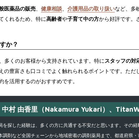
般医薬品の販売
、
健康相談
、
介護用品の取り扱い
など、多
てくれるため、特に
高齢者
や
子育て中の方
から好評です。
すか？
、多くのお客様から支持されています。特に
スタッフの対
えの豊富さも口コミでよく触れられるポイントです。ただ
約を活用するのがおすすめです。
中村 由香里（Nakamura Yukari）、TitanW
を探した経験は、多くの方に共通する不安だと思います。その経験がきっかけ
本調剤など全国チェーンから地域密着の調剤薬局まで、都道府県・