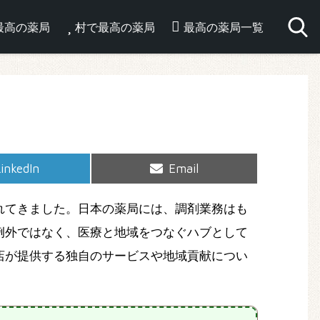
最高の薬局
村で最高の薬局
最高の薬局一覧
hare
Share
inkedIn
Email
on
on
れてきました。日本の薬局には、調剤業務はも
例外ではなく、医療と地域をつなぐハブとして
店が提供する独自のサービスや地域貢献につい