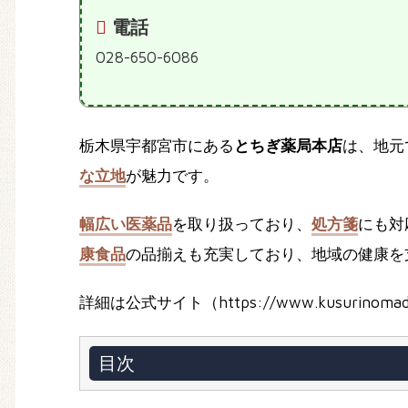
電話
028-650-6086
栃木県宇都宮市にある
とちぎ薬局本店
は、地元
な立地
が魅力です。
幅広い医薬品
を取り扱っており、
処方箋
にも対
康食品
の品揃えも充実しており、地域の健康を
詳細は公式サイト（https://www.kusurinomad
目次