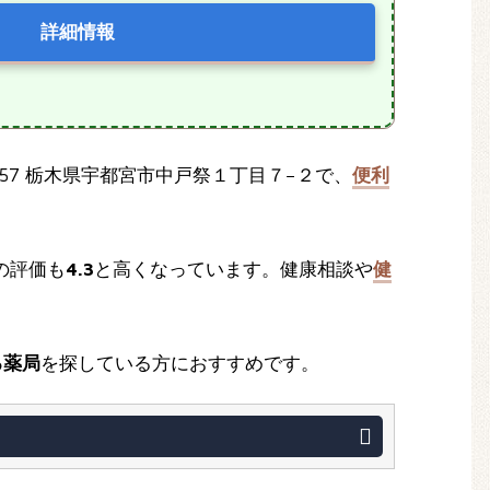
詳細情報
057 栃木県宇都宮市中戸祭１丁目７−２で、
便利
での評価も
4.3
と高くなっています。健康相談や
健
る薬局
を探している方におすすめです。