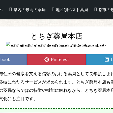
ム
県内の最高の薬局
地区別ベスト薬局
都市の
とちぎ薬局本店
e
Share
S
ebook
Pinterest
L
on
域住民の健康を支える信頼のおける薬局として長年親しま
多岐にわたるサービスが求められます。とちぎ薬局本店も
の薬局ならではの特徴や機能に触れながら、とちぎ薬局本
文化にも注目です。