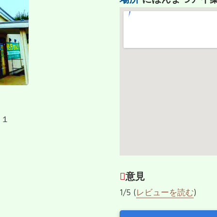
−１
意見
1/5 (
レビューを読む
)