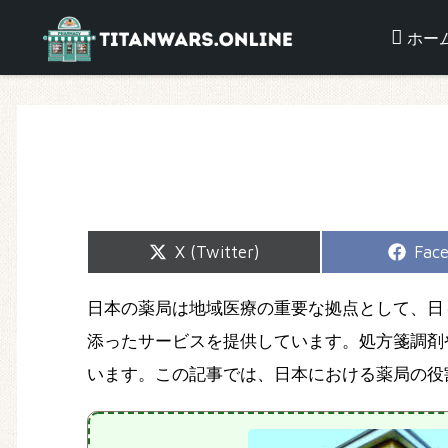
ホー
Share
Shar
X (Twitter)
Fac
on
on
日本の薬局は地域医療の重要な拠点として、日
添ったサービスを提供しています。処方箋調剤
います。この記事では、日本における薬局の役