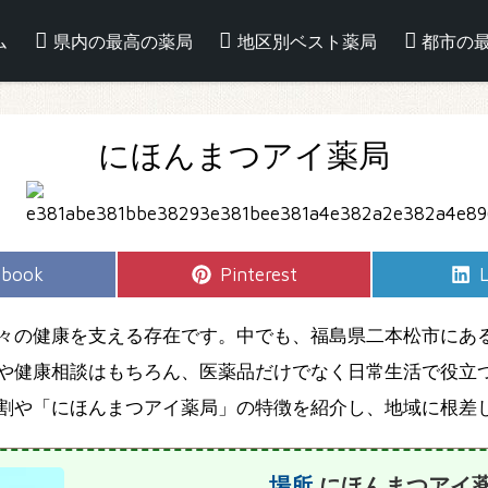
ム
県内の最高の薬局
地区別ベスト薬局
都市の
にほんまつアイ薬局
e
Share
S
ebook
Pinterest
L
on
々の健康を支える存在です。中でも、福島県二本松市にあ
や健康相談はもちろん、医薬品だけでなく日常生活で役立
割や「にほんまつアイ薬局」の特徴を紹介し、地域に根差
場所
にほんまつアイ