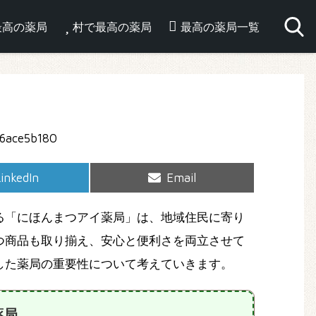
最高の薬局
村で最高の薬局
最高の薬局一覧
hare
Share
inkedIn
Email
on
on
る「にほんまつアイ薬局」は、地域住民に寄り
つ商品も取り揃え、安心と便利さを両立させて
した薬局の重要性について考えていきます。
薬局