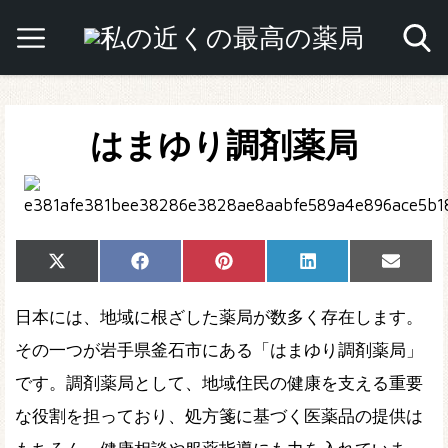
はまゆり調剤薬局
Share
Share
Share
Share
Share
X
Facebook
Pinterest
LinkedIn
Email
on
on
on
on
on
(Twitter)
日本には、地域に根ざした薬局が数多く存在します。
その一つが岩手県釜石市にある「はまゆり調剤薬局」
です。調剤薬局として、地域住民の健康を支える重要
な役割を担っており、処方箋に基づく医薬品の提供は