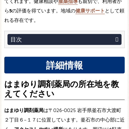
てくれます。健康相談や
服薬指導
も親切で、利用者か
ら
5
の評価を得ています。地域の
健康サポート
として頼
れる存在です。
目次
詳細情報
はまゆり調剤薬局の所在地を教
えてください
はまゆり調剤薬局
は〒026-0025 岩手県釜石市大渡町
２丁目６−１７に位置しています。釜石市の中心部に近