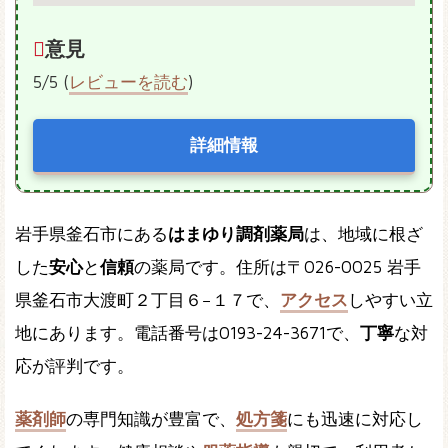
意見
5/5 (
レビューを読む
)
詳細情報
岩手県釜石市にある
はまゆり調剤薬局
は、地域に根ざ
した
安心
と
信頼
の薬局です。住所は〒026-0025 岩手
県釜石市大渡町２丁目６−１７で、
アクセス
しやすい立
地にあります。電話番号は0193-24-3671で、
丁寧
な対
応が評判です。
薬剤師
の専門知識が豊富で、
処方箋
にも迅速に対応し