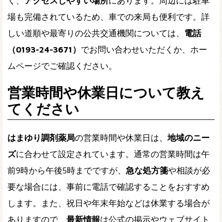
く、
アクセスしやすい場所
にあります。周辺には駐車
場も完備されているため、車での来局も便利です。詳
しい道順や最寄りの公共交通機関については、
電話
（0193-24-3671）
でお問い合わせいただくか、ホー
ムページでご確認ください。
営業時間や休業日について教え
てください
はまゆり調剤薬局
の営業時間や休業日は、
地域のニー
ズ
に合わせて設定されています。通常の営業時間は午
前9時から午後5時までですが、
急な処方箋
や相談が必
要な場合には、事前に電話で確認することをおすすめ
します。また、祝日や年末年始などは休業する場合が
ありますので、
最新情報
は公式の掲示やウェブサイト