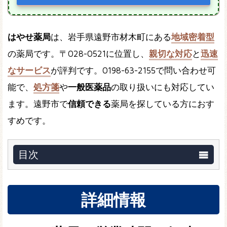
はやせ薬局
は、岩手県遠野市材木町にある
地域密着型
の薬局です。〒028-0521に位置し、
親切な対応
と
迅速
なサービス
が評判です。0198-63-2155で問い合わせ可
能で、
処方箋
や
一般医薬品
の取り扱いにも対応してい
ます。遠野市で
信頼できる
薬局を探している方におす
すめです。
目次
詳細情報