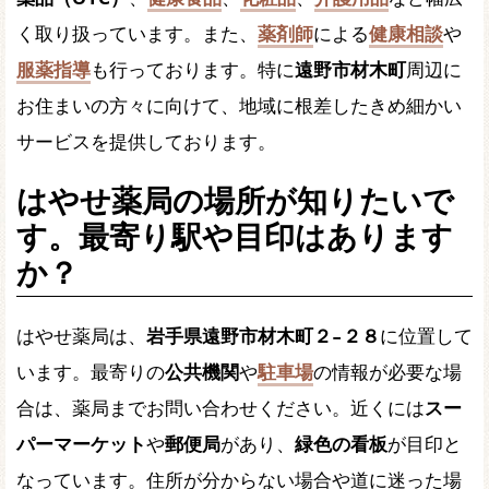
く取り扱っています。また、
薬剤師
による
健康相談
や
服薬指導
も行っております。特に
遠野市材木町
周辺に
お住まいの方々に向けて、地域に根差したきめ細かい
サービスを提供しております。
はやせ薬局の場所が知りたいで
す。最寄り駅や目印はあります
か？
はやせ薬局は、
岩手県遠野市材木町２−２８
に位置して
います。最寄りの
公共機関
や
駐車場
の情報が必要な場
合は、薬局までお問い合わせください。近くには
スー
パーマーケット
や
郵便局
があり、
緑色の看板
が目印と
なっています。住所が分からない場合や道に迷った場