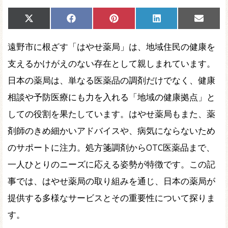
Share
Share
Share
Share
Share
X
Facebook
Pinterest
LinkedIn
Email
on
on
on
on
on
(Twitter)
遠野市に根ざす「はやせ薬局」は、地域住民の健康を
支えるかけがえのない存在として親しまれています。
日本の薬局は、単なる医薬品の調剤だけでなく、健康
相談や予防医療にも力を入れる「地域の健康拠点」と
しての役割を果たしています。はやせ薬局もまた、薬
剤師のきめ細かいアドバイスや、病気にならないため
のサポートに注力。処方箋調剤からOTC医薬品まで、
一人ひとりのニーズに応える姿勢が特徴です。この記
事では、はやせ薬局の取り組みを通じ、日本の薬局が
提供する多様なサービスとその重要性について探りま
す。