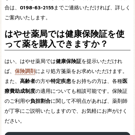
合は、
0198-63-2155
までご連絡いただければ、詳しく
ご案内いたします。
はやせ薬局では健康保険証を使
って薬を購入できますか？
はい、はやせ薬局では
健康保険証
を提示いただけれ
ば、
保険調剤
により処方箋薬をお求めいただけます。
また、
高齢者
の方や
特定疾患
をお持ちの方は、各種
医
療費助成制度
の適用についても相談可能です。保険証
のご利用や
負担割合
に関して不明点があれば、薬剤師
が丁寧にご説明いたしますので、お気軽にお声がけく
ださい。