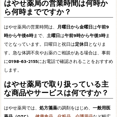
はやせ薬局の営業時間は何時か
ら何時までですか？
はやせ薬局の営業時間は、
月曜日から金曜日
は
午前9
時から午後6時
まで、
土曜日
は
午前9時から午後3時
ま
でとなっています。日曜日と祝日は
定休日
となりま
す。急な体調不良やお薬のご相談がある場合は、事前
に
0198-63-2155
にお電話で確認されることをおすすめ
します。
はやせ薬局で取り扱っている主
な商品やサービスは何ですか？
はやせ薬局では、
処方箋薬
の調剤をはじめ、
一般用医
薬品（OTC）
、
健康食品
、
化粧品
、
介護用品
など幅広