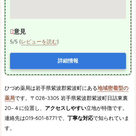
意見
5/5 (
レビューを読む
)
詳細情報
ひづめ薬局は岩手県紫波郡紫波町にある
地域密着型の
薬局
です。〒028-3305 岩手県紫波郡紫波町日詰東裏
20−４に位置し、
アクセスしやすい
立地が特徴です。
連絡先は019-601-8771で、
丁寧な対応
で知られていま
す。