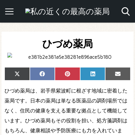
ひづめ薬局
Share
Share
Share
Share
Share
X
Facebook
Pinterest
LinkedIn
Email
on
on
on
on
on
(Twitter)
ひづめ薬局は、岩手県紫波町に根ざす地域に密着した
薬局です。日本の薬局は単なる医薬品の調剤場所では
なく、住民の健康を支える重要な拠点として機能して
います。ひづめ薬局もその役割を担い、処方箋調剤は
もちろん、健康相談や予防医療にも力を入れていま