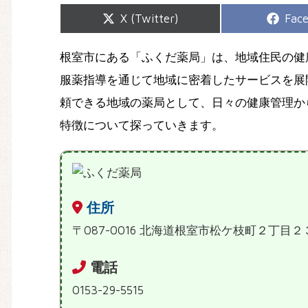
Share
Shar
X (Twitter)
Fac
on
on
根室市にある「ふくだ薬局」は、地域住民の健
服薬指導を通じて地域に密着したサービスを展
頼できる地域の薬局として、日々の健康管理か
特徴について探っていきます。
住所
〒087-0016 北海道根室市松ケ枝町２丁目２
電話
0153-29-5515