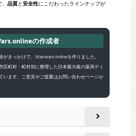
で、
品質
と
安全性
にこだわったラインナップが
ars.onlineの作成者
で、titanwars.onlineを作りました。
市区町村・町村別に整理した日本最大級の薬局ディ
ています。ご意見やご提案はお問い合わせページか