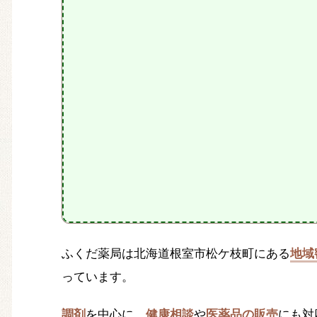
ふくだ薬局は北海道根室市松ケ枝町にある
地域
っています。
調剤
を中心に、
健康相談
や
医薬品の販売
にも対