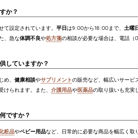
すか？
せて設定されています。
平日
は9:00から18:00まで、
土曜
た、急な
体調不良
や
処方箋
の相談が必要な場合は、電話（015
供していますか？
じめ、
健康相談
や
サプリメント
の販売など、幅広いサービ
受けられます。また、
介護用品
や
医薬品
の取り扱いも充実
何ですか？
化粧品
や
ベビー用品
など、日常的に必要な商品を幅広く取