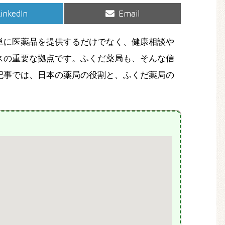
hare
Share
inkedIn
Email
on
on
単に医薬品を提供するだけでなく、健康相談や
スの重要な拠点です。ふくだ薬局も、そんな信
記事では、日本の薬局の役割と、ふくだ薬局の