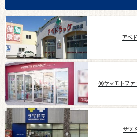
アベド
㈱ヤマモトファ
サツ