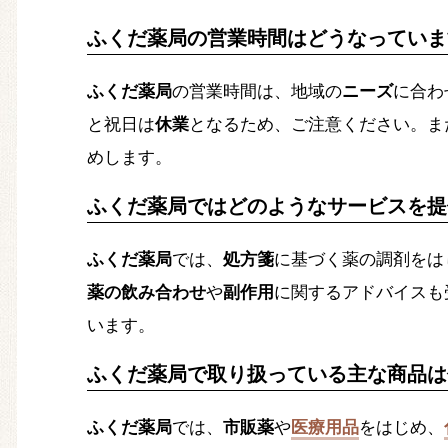
ふくだ薬局の営業時間はどうなっていま
ふくだ薬局
の営業時間は、地域の
ニーズ
に合わ
と祝日は
休業
となるため、ご注意ください。ま
めします。
ふくだ薬局ではどのようなサービスを提
ふくだ薬局
では、
処方箋
に基づく薬の調剤をは
薬の飲み合わせ
や
副作用
に関するアドバイスも
います。
ふくだ薬局で取り扱っている主な商品は
ふくだ薬局
では、
市販薬
や
医療用品
をはじめ、