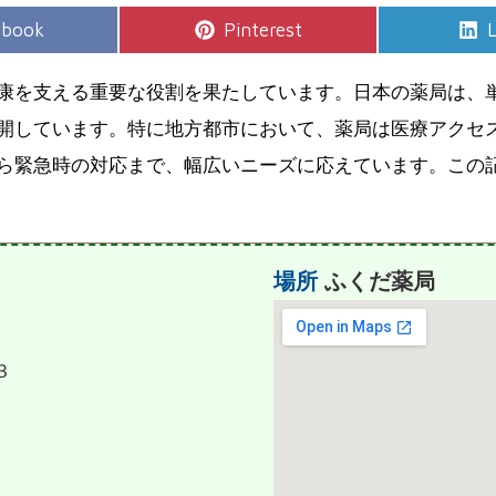
e
Share
S
ebook
Pinterest
L
on
康を支える重要な役割を果たしています。日本の薬局は、
開しています。特に地方都市において、薬局は医療アクセ
ら緊急時の対応まで、幅広いニーズに応えています。この
場所
ふくだ薬局
３