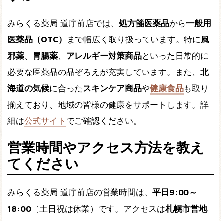
みらくる薬局 道庁前店では、
処方箋医薬品
から
一般用
医薬品（OTC）
まで幅広く取り扱っています。特に
風
邪薬
、
胃腸薬
、
アレルギー対策商品
といった日常的に
必要な医薬品の品ぞろえが充実しています。また、
北
海道の気候
に合った
スキンケア商品
や
健康食品
も取り
揃えており、地域の皆様の健康をサポートします。詳
細は
公式サイト
でご確認ください。
営業時間やアクセス方法を教え
てください
みらくる薬局 道庁前店の営業時間は、
平日9:00～
18:00
（土日祝は休業）です。アクセスは
札幌市営地