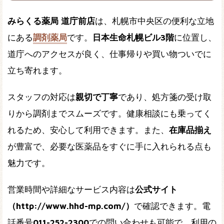
みらくる薬局 道庁前店
は、札幌市中央区の便利な立地
にある
調剤薬局
です。
日本生命札幌ビル3階
に位置し、
道庁へのアクセスが良く、仕事帰りや買い物ついでに
立ち寄れます。
スタッフの対応は
親切で丁寧
であり、処方箋の受け取
りから調剤までスムーズです。健康相談にも乗ってく
れるため、安心して利用できます。また、
在庫品揃え
が豊富で、必要な医薬品をすぐに手に入れられる点も
魅力です。
営業時間や詳細なサービス内容は
公式サイト
（http://www.hhd-mp.com/）
で確認できます。電
話番号
011-252-2300
での問い合わせも可能で、利用の