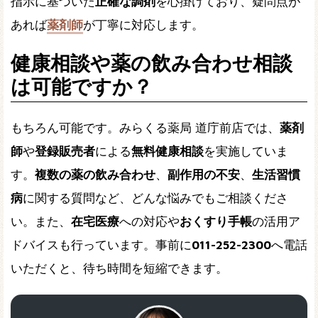
指示に基づいた
正確な調剤
を心掛けており、疑問点が
あれば
薬剤師
が丁寧に対応します。
健康相談や薬の飲み合わせ相談
は可能ですか？
もちろん可能です。みらくる薬局 道庁前店では、
薬剤
師
や
登録販売者
による
無料健康相談
を実施していま
す。
複数の薬の飲み合わせ
、
副作用の不安
、
生活習慣
病
に関する質問など、どんな悩みでもご相談くださ
い。また、
在宅医療
への対応や
おくすり手帳
の活用ア
ドバイスも行っています。事前に
011-252-2300
へ電話
いただくと、待ち時間を短縮できます。