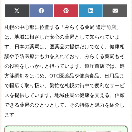
Share
Share
Share
Share
Share
X
Facebook
Pinterest
LinkedIn
Email
on
on
on
on
on
(Twitter)
札幌の中心部に位置する「みらくる薬局 道庁前店」
は、地域に根ざした安心の薬局として知られていま
す。日本の薬局は、医薬品の提供だけでなく、健康相
談や予防医療にも力を入れており、みらくる薬局もそ
の役割をしっかりと担っています。道庁前店では、処
方箋調剤をはじめ、OTC医薬品や健康食品、日用品ま
で幅広く取り扱い、繁忙な札幌の街中で便利なサービ
スを提供しています。地域住民の健康を支える、信頼
できる薬局のひとつとして、その特徴と魅力を紹介し
ます。