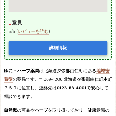
意見
5/5 (
レビューを読む
)
詳細情報
ゆに・ハーブ薬局
は北海道夕張郡由仁町にある
地域密
着型
の薬局です。〒069-1206 北海道夕張郡由仁町本町
３５９に位置し、連絡先は
0123-83-4001
で安心して
相談できます。
自然派
の商品や
ハーブ
を取り扱っており、健康意識の