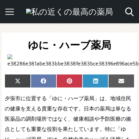
ゆに・ハーブ薬局
Share
Share
Share
Share
Share
X
Facebook
Pinterest
LinkedIn
Email
on
on
on
on
on
(Twitter)
夕張市に位置する「ゆに・ハーブ薬局」は、地域住民
の健康を支える貴重な存在です。日本の薬局は単なる
医薬品の調剤場所ではなく、健康相談や予防医療の拠
点としても重要な役割を果たしています。特に「ゆ