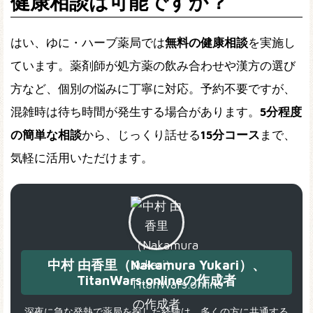
健康相談は可能ですか？
はい、ゆに・ハーブ薬局では
無料の健康相談
を実施し
ています。薬剤師が処方薬の飲み合わせや漢方の選び
方など、個別の悩みに丁寧に対応。予約不要ですが、
混雑時は待ち時間が発生する場合があります。
5分程度
の簡単な相談
から、じっくり話せる
15分コース
まで、
気軽に活用いただけます。
中村 由香里（Nakamura Yukari）、
TitanWars.onlineの作成者
深夜に急な発熱で薬局を探した経験は、多くの方に共通する