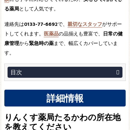
る薬局
として人気です。
連絡先は
0133-77-6692
で、
親切なスタッフ
がサポー
トしてくれます。
医薬品
の品揃えも豊富で、
日常の健
康管理
から
緊急時の薬
まで、幅広くカバーしていま
す。
目次
詳細情報
りんくす薬局たるかわの所在地
を教えてください