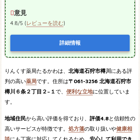
意見
4.8/5 (
レビューを読む
)
詳細情報
りんくす薬局たるかわは、
北海道石狩市樽川
にある評
判の高い
薬局
です。住所は
〒061-3256 北海道石狩市
樽川６条２丁目２−１
で、
便利な立地
に位置していま
す。
地域住民
から高い評価を得ており、
評価4.8
と信頼性の
高いサービスが特徴です。
処方箋
の取り扱いや
健康相
談
にも丁寧に対応してくれるため、
安心して利用でき