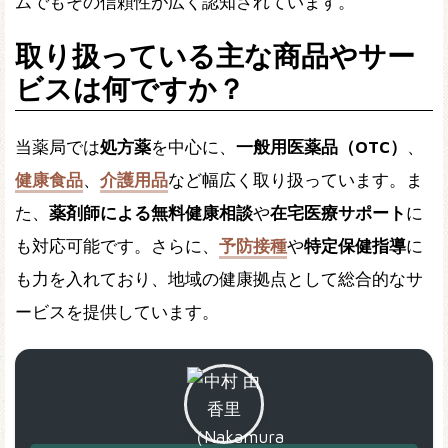
ムでもその信頼性が広く認知されています。
取り扱っている主な商品やサー
ビスは何ですか？
当薬局では
処方薬
を中心に、
一般用医薬品（OTC）
、
健康食品
、
介護用品
など幅広く取り扱っています。ま
た、
薬剤師による無料健康相談
や
在宅医療サポート
に
も対応可能です。さらに、
予防接種
や
特定保健指導
に
も力を入れており、地域の健康拠点として総合的なサ
ービスを提供しています。