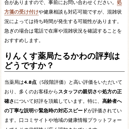
合がありますので、事前にお問い合わせください。
処
方箋の受け付け
や健康相談も対応可能ですが、混雑状
況によっては待ち時間が発生する可能性があります。
急ぎの場合は電話で在庫や混雑状況を確認することを
おすすめします。
りんくす薬局たるかわの評判は
どうですか？
当薬局は
4.8点
（5段階評価）と高い評価をいただいて
おり、多くのお客様から
スタッフの親切さ
や
処方の正
確さ
について好評を頂戴しています。特に、
高齢者へ
の丁寧な説明
や
緊急時の対応スピード
が評価されてい
ます。口コミサイトや地域の健康情報プラットフォー