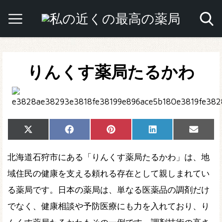
りんくす薬局たるかわ
Share
Share
Share
Share
Share
X
Facebook
Pinterest
LinkedIn
Email
on
on
on
on
on
(Twitter)
北海道石狩市にある「りんくす薬局たるかわ」は、地
域住民の健康を支える頼れる存在として親しまれてい
る薬局です。日本の薬局は、単なる医薬品の調剤だけ
でなく、健康相談や予防医療にも力を入れており、り