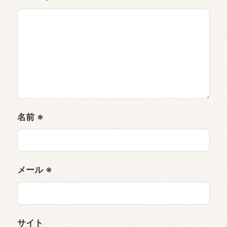
名前
※
メール
※
サイト