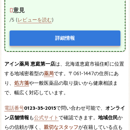
意見
/5 (
レビューを読む
)
詳細情報
アイン薬局 恵庭第一店
は、北海道恵庭市福住町に位置
する地域密着型の
薬局
です。〒061-1447の住所にあ
り、
処方箋
や一般医薬品の取り扱いから健康相談ま
で、幅広く対応しています。
電話番号
0123-35-2015
で問い合わせ可能で、
オンライ
ン店舗情報
も
公式サイト
で確認できます。
地域住民
か
らの信頼が厚く、
親切なスタッフ
が在籍している点も