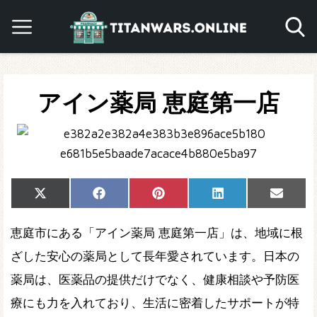
アイン薬局 恵庭第一店
Share
Share
Share
Share
Share
X
Facebook
Pinterest
LinkedIn
Email
on
on
on
on
on
(Twitter)
恵庭市にある「アイン薬局 恵庭第一店」は、地域に根
ざした安心の薬局として長年愛されています。日本の
薬局は、医薬品の提供だけでなく、健康相談や予防医
療にも力を入れており、生活に密着したサポートが特