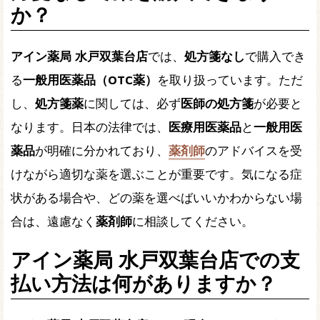
か？
アイン薬局 水戸双葉台店
では、
処方箋なし
で購入でき
る
一般用医薬品（OTC薬）
を取り扱っています。ただ
し、
処方箋薬
に関しては、必ず
医師の処方箋
が必要と
なります。日本の法律では、
医療用医薬品
と
一般用医
薬品
が明確に分かれており、
薬剤師
のアドバイスを受
けながら適切な薬を選ぶことが重要です。気になる症
状がある場合や、どの薬を選べばいいかわからない場
合は、遠慮なく
薬剤師
に相談してください。
アイン薬局 水戸双葉台店での支
払い方法は何がありますか？