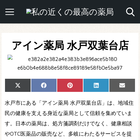
アイン薬局 水戸双葉台店
Share
Share
Share
Share
Share
X
Facebook
Pinterest
LinkedIn
Email
on
on
on
on
on
(Twitter)
水戸市にある「アイン薬局 水戸双葉台店」は、地域住
民の健康を支える身近な薬局として信頼を集めていま
す。日本の薬局は、処方箋調剤だけでなく、健康相談
やOTC医薬品の販売など、多岐にわたるサービスを提