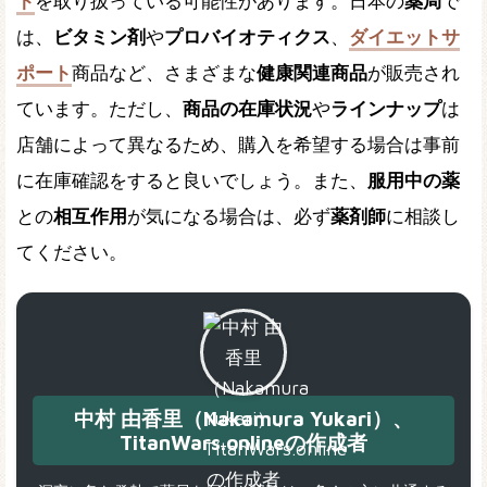
ト
を取り扱っている可能性があります。日本の
薬局
で
は、
ビタミン剤
や
プロバイオティクス
、
ダイエットサ
ポート
商品など、さまざまな
健康関連商品
が販売され
ています。ただし、
商品の在庫状況
や
ラインナップ
は
店舗によって異なるため、購入を希望する場合は事前
に在庫確認をすると良いでしょう。また、
服用中の薬
との
相互作用
が気になる場合は、必ず
薬剤師
に相談し
てください。
中村 由香里（Nakamura Yukari）、
TitanWars.onlineの作成者