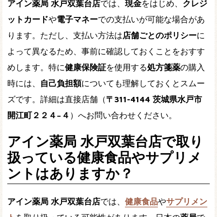
アイン薬局 水戸双葉台店
では、
現金
をはじめ、
クレジ
ットカード
や
電子マネー
での支払いが可能な場合があ
ります。ただし、支払い方法は
店舗ごとのポリシー
に
よって異なるため、事前に確認しておくことをおすす
めします。特に
健康保険証
を使用する
処方箋薬
の購入
時には、
自己負担額
についても理解しておくとスムー
ズです。詳細は直接店舗（
〒311-4144 茨城県水戸市
開江町２２４−４
）へお問い合わせください。
アイン薬局 水戸双葉台店で取り
扱っている健康食品やサプリメ
ントはありますか？
アイン薬局 水戸双葉台店
では、
健康食品
や
サプリメン