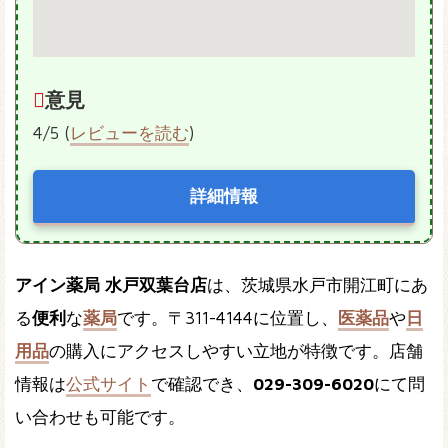
意見
4/5 (
レビューを読む
)
詳細情報
アイン薬局 水戸双葉台店
は、茨城県水戸市開江町にあ
る
便利
な
薬局
です。〒311-4144に位置し、
医薬品
や
日
用品
の購入にアクセスしやすい立地が特徴です。店舗
情報は
公式サイト
で確認でき、
029-309-6020
にて問
い合わせも可能です。