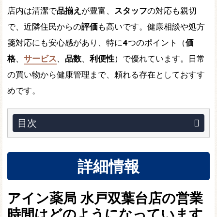
店内は清潔で
品揃え
が豊富、
スタッフ
の対応も親切
で、近隣住民からの
評価
も高いです。健康相談や処方
箋対応にも安心感があり、特に
4
つのポイント（
価
格
、
サービス
、
品数
、
利便性
）で優れています。日常
の買い物から健康管理まで、頼れる存在としておすす
めです。
目次
詳細情報
アイン薬局 水戸双葉台店の営業
時間はどのようになっています