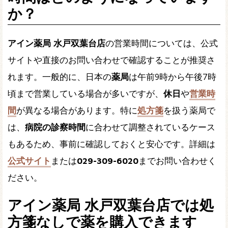
か？
アイン薬局 水戸双葉台店
の営業時間については、公式
サイトや直接のお問い合わせで確認することが推奨さ
れます。一般的に、日本の
薬局
は午前9時から午後7時
頃まで営業している場合が多いですが、
休日
や
営業時
間
が異なる場合があります。特に
処方箋
を扱う薬局で
は、
病院の診察時間
に合わせて調整されているケース
もあるため、事前に確認しておくと安心です。詳細は
公式サイト
または
029-309-6020
までお問い合わせく
ださい。
アイン薬局 水戸双葉台店では処
方箋なしで薬を購入できます