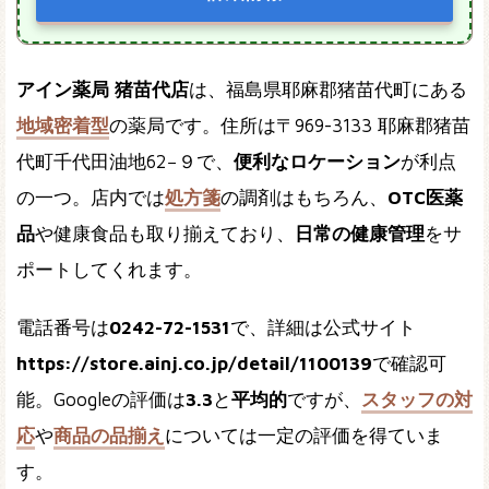
アイン薬局 猪苗代店
は、福島県耶麻郡猪苗代町にある
地域密着型
の薬局です。住所は〒969-3133 耶麻郡猪苗
代町千代田油地62−９で、
便利なロケーション
が利点
の一つ。店内では
処方箋
の調剤はもちろん、
OTC医薬
品
や健康食品も取り揃えており、
日常の健康管理
をサ
ポートしてくれます。
電話番号は
0242-72-1531
で、詳細は公式サイト
https://store.ainj.co.jp/detail/1100139
で確認可
能。Googleの評価は
3.3
と
平均的
ですが、
スタッフの対
応
や
商品の品揃え
については一定の評価を得ていま
す。