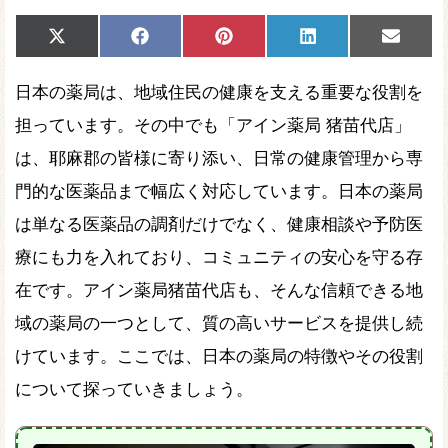
Share
Share
Share
Share
Share
X
Facebook
Pinterest
LinkedIn
Email
on
on
on
on
on
(Twitter)
日本の薬局は、地域住民の健康を支える重要な役割を
担っています。その中でも「アイン薬局 猪苗代店」
は、耶麻郡の皆様に寄り添い、日常の健康管理から専
門的な医薬品まで幅広く対応しています。日本の薬局
は単なる医薬品の調剤だけでなく、健康相談や予防医
療にも力を入れており、コミュニティの安心を守る存
在です。アイン薬局猪苗代店も、そんな信頼できる地
域の薬局の一つとして、質の高いサービスを提供し続
けています。ここでは、日本の薬局の特徴やその役割
について探っていきましょう。