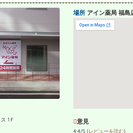
場所
アイン薬局 福島
ス 1Ｆ
意見
4.4/5 (
レビューを読む
)