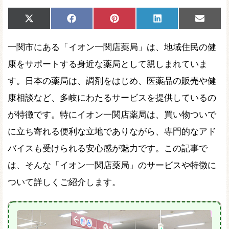
Share
Share
Share
Share
Share
X
Facebook
Pinterest
LinkedIn
Email
on
on
on
on
on
(Twitter)
一関市にある「イオン一関店薬局」は、地域住民の健
康をサポートする身近な薬局として親しまれていま
す。日本の薬局は、調剤をはじめ、医薬品の販売や健
康相談など、多岐にわたるサービスを提供しているの
が特徴です。特にイオン一関店薬局は、買い物ついで
に立ち寄れる便利な立地でありながら、専門的なアド
バイスも受けられる安心感が魅力です。この記事で
は、そんな「イオン一関店薬局」のサービスや特徴に
ついて詳しくご紹介します。