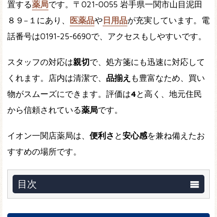
置する
薬局
です。〒021-0055 岩手県一関市山目泥田
８９−１にあり、
医薬品
や
日用品
が充実しています。電
話番号は0191-25-6690で、アクセスもしやすいです。
スタッフの対応は
親切
で、処方箋にも迅速に対応して
くれます。店内は清潔で、
品揃え
も豊富なため、買い
物がスムーズにできます。評価は
4
と高く、地元住民
から信頼されている
薬局
です。
イオン一関店薬局は、
便利さ
と
安心感
を兼ね備えたお
すすめの場所です。
目次