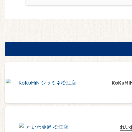
KoKuM
れい