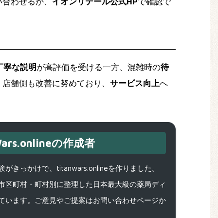
い合わせるか、
イオンリテール公式HP
で確認で
丁寧な説明
が高評価を受ける一方、混雑時の
待
。店舗側も改善に努めており、
サービス向上
へ
ars.onlineの作成者
で、titanwars.onlineを作りました。
市区町村・町村別に整理した日本最大級の薬局ディ
ています。ご意見やご提案はお問い合わせページか