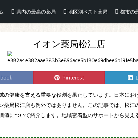
ム
県内の最高の薬局
地区別ベスト薬局
都市の
イオン薬局松江店
e
Share
S
ebook
Pinterest
L
on
域の健康を支える重要な役割を果たしています。日本にお
ン薬局松江店も例外ではありません。この記事では、松江
価値について紹介します。地域密着型のサポートから見え