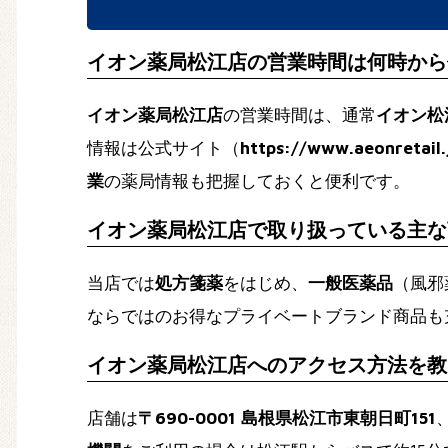
イオン薬局松江店の営業時間は何時から
イオン薬局松江店
の営業時間は、通常
イオン松
情報は公式サイト（
https://www.aeonretail.
業
の薬局情報も把握しておくと便利です。
イオン薬局松江店で取り扱っている主な
当店では
処方箋薬
をはじめ、
一般医薬品
（風邪
ならではのお得なプライベートブランド商品も
イオン薬局松江店へのアクセス方法を教
店舗は
〒690-0001 島根県松江市東朝日町151