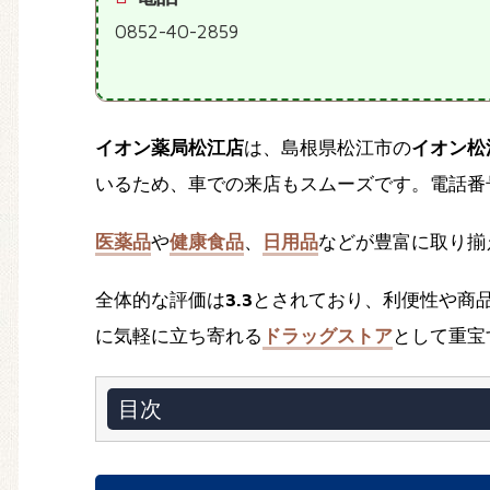
0852-40-2859
イオン薬局松江店
は、島根県松江市の
イオン松
いるため、車での来店もスムーズです。電話番号は0
医薬品
や
健康食品
、
日用品
などが豊富に取り揃
全体的な評価は
3.3
とされており、利便性や商
に気軽に立ち寄れる
ドラッグストア
として重宝
目次