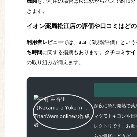
機関
をご利用の場合は松江駅からバスで約15
きます。
イオン薬局松江店の評価や口コミはどの
利用者レビュー
では、
3.3
（5段階評価）とい
ち時間
に関する指摘もあります。
クチコミサイ
の取り組みが伺えます。
深夜に急な発熱で薬局
マツモトキヨシや日
レクトリです。お近
らお気軽にどうぞ。