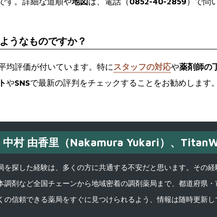
分です。詳細な道順や
地図
は、電話（
0852-40-2859
）で問
ようなものですか？
う平均評価が付いています。特に
スタッフの対応
や
薬剤師の
ト
や
SNS
で最新の評判をチェックすることをお勧めします
中村 由香里（Nakamura Yukari）、TitanW
を探した経験は、多くの方に共通する不安だと思います。その経験がきっかけ
本調剤など全国チェーンから地域密着の調剤薬局まで、都道府県・
くの信頼できる薬局をすぐに見つけられるよう、情報は随時更新し