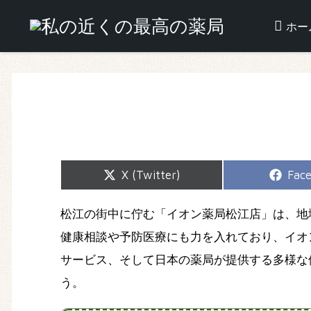
ホー
Share
Shar
X (Twitter)
Fac
on
on
松江の街中に佇む「イオン薬局松江店」は、地
健康相談や予防医療にも力を入れており、イオ
サービス、そして日本の薬局が提供する多様な
う。