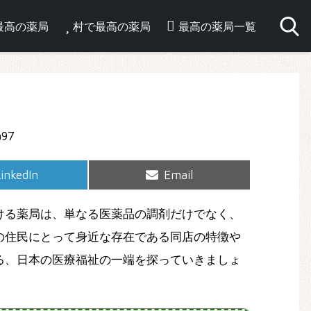
最高の薬局
村で最高の薬局
最高の薬局一覧
hare
Share
inkedIn
Email
on
on
ける薬局は、単なる医薬品の調剤だけでなく、
の住民にとって身近な存在である同店の特徴や
る、日本の医療福祉の一端を探っていきましょ