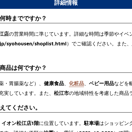
詳細情報
何時までですか？
江店
の営業時間に準じています。詳細な時間は季節やイベ
jp/syohousen/shoplist.html
）でご確認ください。また、
商品は何ですか？
薬・胃腸薬など）、
健康食品
、
化粧品
、
ベビー用品
などを
充実しています。また、
松江市
の地域特性を考慮した商品
えてください。
、
イオン松江店1階
に位置しています。
駐車場
はショッピン