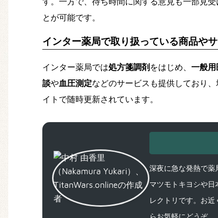
す。一方で、待ち時間に関する意見も一部見受
とが可能です。
インター薬局で取り扱っている商品やサ
インター薬局では
処方箋調剤
をはじめ、
一般用
談
や
血圧測定
などのサービスも提供しており、
イトで随時更新されています。
深夜に急な発熱で薬局
マツモトキヨシや日
レクトリです。お近
らお気軽にどうぞ。