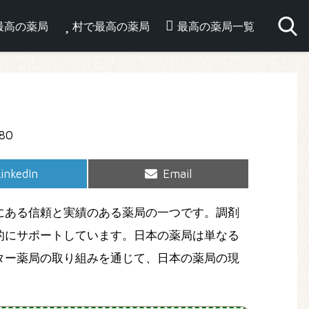
最高の薬局
村で最高の薬局
最高の薬局一覧
hare
Share
inkedIn
Email
on
on
にある信頼と実績のある薬局の一つです。調剤
的にサポートしています。日本の薬局は単なる
ター薬局の取り組みを通じて、日本の薬局の現