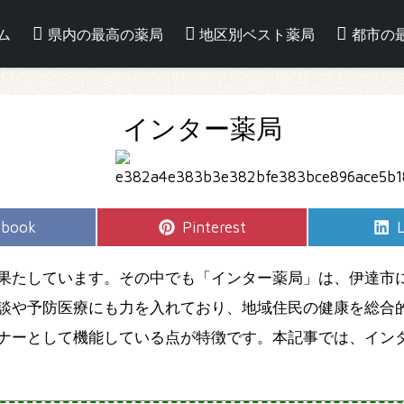
ム
県内の最高の薬局
地区別ベスト薬局
都市の
インター薬局
e
Share
S
ebook
Pinterest
L
on
果たしています。その中でも「インター薬局」は、伊達市
談や予防医療にも力を入れており、地域住民の健康を総合
ナーとして機能している点が特徴です。本記事では、イン