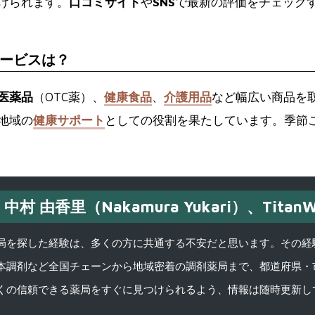
けられます。
口コミサイト
や
SNS
で最新の評価をチェック
ービスは？
医薬品
（OTC薬）、
健康食品
、
介護用品
など幅広い商品を
地域の
健康サポート
としての役割を果たしています。季節
中村 由香里（Nakamura Yukari）、TitanW
を探した経験は、多くの方に共通する不安だと思います。その経験がきっかけ
本調剤など全国チェーンから地域密着の調剤薬局まで、都道府県・
くの信頼できる薬局をすぐに見つけられるよう、情報は随時更新し