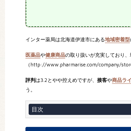
インター薬局は北海道伊達市にある
地域密着型
医薬品
や
健康商品
の取り扱いが充実しており、地
（http://www.pharmarise.com/company/s
評判
は3.2とやや控えめですが、
接客
や
商品ラ
う。
目次