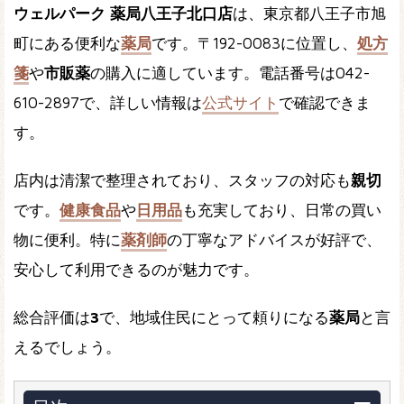
ウェルパーク 薬局八王子北口店
は、東京都八王子市旭
町にある便利な
薬局
です。〒192-0083に位置し、
処方
箋
や
市販薬
の購入に適しています。電話番号は042-
610-2897で、詳しい情報は
公式サイト
で確認できま
す。
店内は清潔で整理されており、スタッフの対応も
親切
です。
健康食品
や
日用品
も充実しており、日常の買い
物に便利。特に
薬剤師
の丁寧なアドバイスが好評で、
安心して利用できるのが魅力です。
総合評価は
3
で、地域住民にとって頼りになる
薬局
と言
えるでしょう。