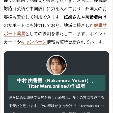
建て
の店内で品揃えが豊富な点です。さらに、
多言語
対応
（英語や中国語）に力を入れており、外国人のお
客様も安心して利用できます。
妊婦さん
や
高齢者
向け
のサポートにも注力しており、地域に根ざした
健康サ
ポート薬局
としての役割を果たしています。ポイント
カードや
キャンペーン
情報も随時更新されています。
中村 由香里（Nakamura Yukari）、
TitanWars.onlineの作成者
深夜に急な発熱で薬局を探した経験は、多くの方に共通する
不安だと思います。その経験がきっかけで、titanwars.online