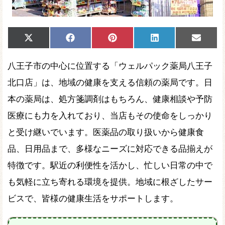
Share
Share
Share
Share
Share
X
Facebook
Pinterest
LinkedIn
Email
on
on
on
on
on
(Twitter)
八王子市の中心に位置する「ウェルパック薬局八王子
北口店」は、地域の健康を支える信頼の薬局です。日
本の薬局は、処方箋調剤はもちろん、健康相談や予防
医療にも力を入れており、当店もその使命をしっかり
と受け継いでいます。医薬品の取り扱いから健康食
品、日用品まで、多様なニーズに対応できる品揃えが
特徴です。駅近の利便性を活かし、忙しい日常の中で
も気軽に立ち寄れる環境を提供。地域に根ざしたサー
ビスで、皆様の健康生活をサポートします。