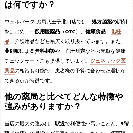
は何ですか？
ウェルパーク 薬局八王子北口店では、
処方箋薬
の調剤
をはじめ、
一般用医薬品（OTC）
、
健康食品
、
化粧
品
、介護用品などを幅広く取り扱っています。また、
薬剤師による無料相談
や、
血圧測定
などの簡単な健康
チェックサービスも提供しています。
ジェネリック医
薬品
の相談も可能で、患者様の予算に合わせた選択が
できる点が特徴です。
他の薬局と比べてどんな特徴や
強みがありますか？
当店の最大の強みは、
駅近
で利便性が高いことと、
3階