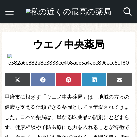
ウエノ中央薬局
Share
Share
Share
Share
Share
X
Facebook
Pinterest
LinkedIn
Email
on
on
on
on
on
(Twitter)
甲府市に根ざす「ウエノ中央薬局」は、地域の方々の
健康を支える信頼できる薬局として長年愛されてきま
した。日本の薬局は、単なる医薬品の調剤にとどまら
ず、健康相談や予防医療にも力を入れることが特徴で