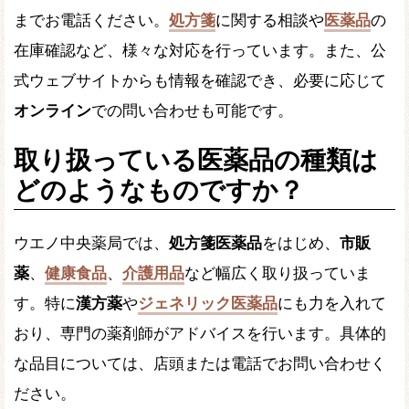
までお電話ください。
処方箋
に関する相談や
医薬品
の
在庫確認など、様々な対応を行っています。また、公
式ウェブサイトからも情報を確認でき、必要に応じて
オンライン
での問い合わせも可能です。
取り扱っている医薬品の種類は
どのようなものですか？
ウエノ中央薬局では、
処方箋医薬品
をはじめ、
市販
薬
、
健康食品
、
介護用品
など幅広く取り扱っていま
す。特に
漢方薬
や
ジェネリック医薬品
にも力を入れて
おり、専門の薬剤師がアドバイスを行います。具体的
な品目については、店頭または電話でお問い合わせく
ださい。