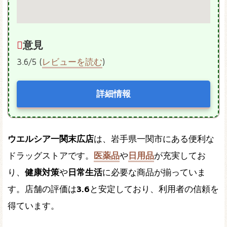
意見
3.6/5 (
レビューを読む
)
詳細情報
ウエルシア一関末広店
は、岩手県一関市にある便利な
ドラッグストアです。
医薬品
や
日用品
が充実してお
り、
健康対策
や
日常生活
に必要な商品が揃っていま
す。店舗の評価は
3.6
と安定しており、利用者の信頼を
得ています。