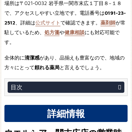
場所は〒021-0032 岩手県一関市末広１丁目８−１８
で、アクセスしやすい立地です。電話番号は
0191-23-
2512
、詳細は
公式サイト
で確認できます。
薬剤師
が常
駐しているため、
処方箋
や
健康相談
にも対応可能で
す。
全体的に
清潔感
があり、品揃えも豊富なので、地域の
方々にとって
頼れる薬局
と言えるでしょう。
目次
詳細情報