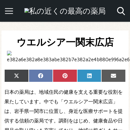
ウエルシア一関末広店
Share
Share
Share
Share
Share
X
Facebook
Pinterest
LinkedIn
Email
on
on
on
on
on
(Twitter)
日本の薬局は、地域住民の健康を支える重要な役割を
果たしています。中でも「ウエルシア一関末広店」
は、岩手県一関市に位置し、身近な医療サポートを提
供する信頼の薬局です。調剤をはじめ、健康食品や日