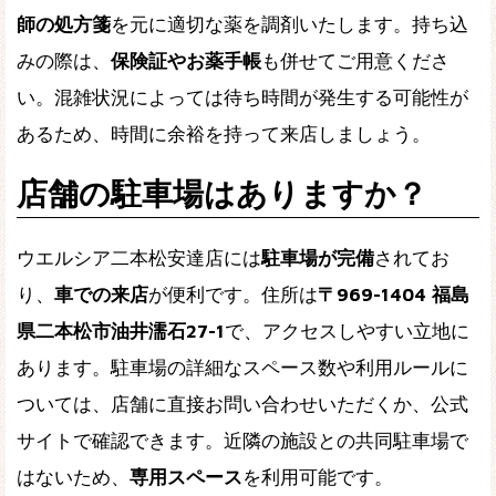
師の処方箋
を元に適切な薬を調剤いたします。持ち込
みの際は、
保険証やお薬手帳
も併せてご用意くださ
い。混雑状況によっては待ち時間が発生する可能性が
あるため、時間に余裕を持って来店しましょう。
店舗の駐車場はありますか？
ウエルシア二本松安達店には
駐車場が完備
されてお
り、
車での来店
が便利です。住所は
〒969-1404 福島
県二本松市油井濡石27-1
で、アクセスしやすい立地に
あります。駐車場の詳細なスペース数や利用ルールに
ついては、店舗に直接お問い合わせいただくか、公式
サイトで確認できます。近隣の施設との共同駐車場で
はないため、
専用スペース
を利用可能です。