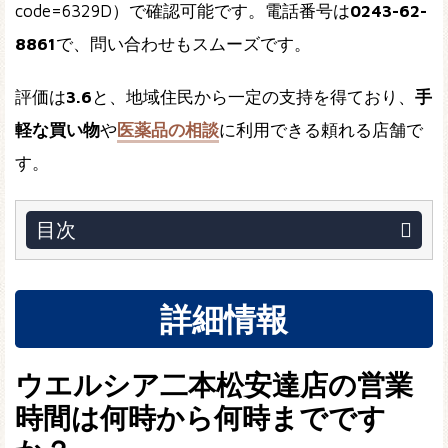
code=6329D）で確認可能です。電話番号は
0243-62-
8861
で、問い合わせもスムーズです。
評価は
3.6
と、地域住民から一定の支持を得ており、
手
軽な買い物
や
医薬品の相談
に利用できる頼れる店舗で
す。
目次
詳細情報
ウエルシア二本松安達店の営業
時間は何時から何時までです