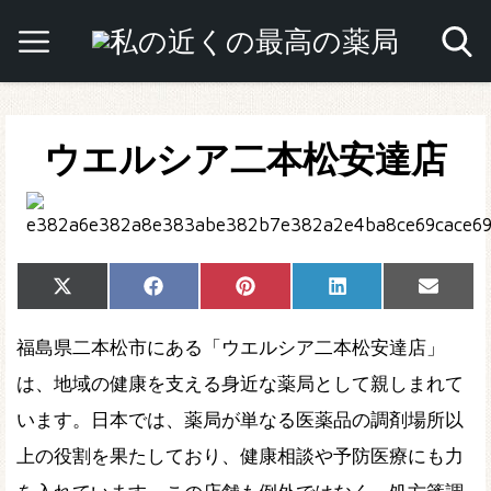
ウエルシア二本松安達店
Share
Share
Share
Share
Share
X
Facebook
Pinterest
LinkedIn
Email
on
on
on
on
on
(Twitter)
福島県二本松市にある「ウエルシア二本松安達店」
は、地域の健康を支える身近な薬局として親しまれて
います。日本では、薬局が単なる医薬品の調剤場所以
上の役割を果たしており、健康相談や予防医療にも力