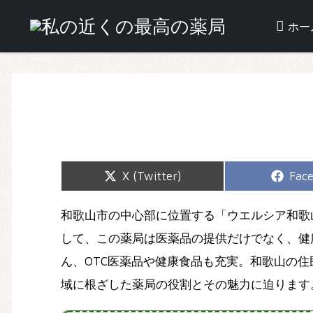
ホー
Share
Shar
X (Twitter)
Fac
on
on
和歌山市の中心部に位置する「ウエルシア和歌
して、この薬局は医薬品の提供だけでなく、健
ん、OTC医薬品や健康食品も充実。和歌山の
域に根ざした薬局の役割とその魅力に迫ります