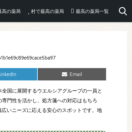
最高の薬局
村で最高の薬局
最高の薬局一覧
hare
Share
inkedIn
Email
on
on
本全国に展開するウエルシアグループの一員と
の専門性を活かし、処方箋への対応はもちろ
幅広いニーズに応える安心のスポットです。地