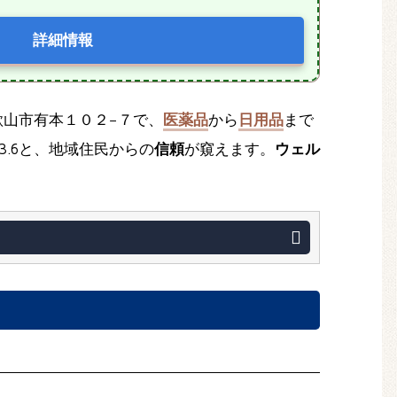
詳細情報
和歌山市有本１０２−７で、
医薬品
から
日用品
まで
.6と、地域住民からの
信頼
が窺えます。
ウェル