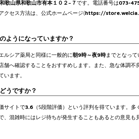
90 和歌山県和歌山市有本１０２−７
です。電話番号は
073-47
アクセス方法は、公式ホームページ(
https://store.welci
のようになっていますか？
エルシア薬局と同様に一般的に
朝9時～夜9時
までとなって
店舗へ確認することをおすすめします。また、急な体調不
ています。
どうですか？
価サイトで
3.6
（5段階評価）という評判を得ています。多
で、混雑時にはレジ待ちが発生することもあるとの意見も