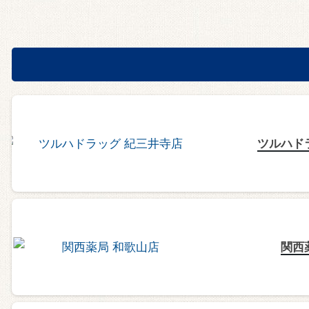
ツルハド
関西