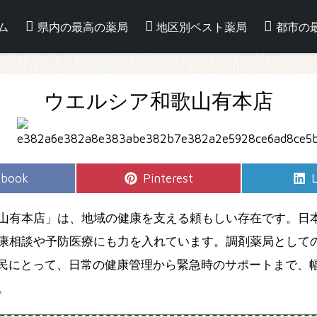
ム
県内の最高の薬局
地区別ベスト薬局
都市の
ウエルシア和歌山有本店
e
Share
S
ebook
Pinterest
L
on
山有本店」は、地域の健康を支える頼もしい存在です。日
康相談や予防医療にも力を入れています。調剤薬局として
住民にとって、日常の健康管理から緊急時のサポートまで、
。