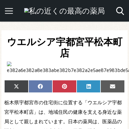
ウエルシア宇都宮平松本町
店
Share
Share
Share
Share
Share
X
Facebook
Pinterest
LinkedIn
Email
on
on
on
on
on
(Twitter)
栃木県宇都宮市の住宅街に位置する「ウエルシア宇都
宮平松本町店」は、地域住民の健康を支える身近な薬
局として親しまれています。日本の薬局は、医薬品の