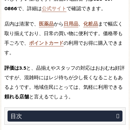
0866
で、詳細は
公式サイト
で確認できます。
店内は清潔で、
医薬品
から
日用品
、
化粧品
まで幅広く
取り揃えており、日常の買い物に便利です。価格帯も
手ごろで、
ポイントカード
の利用でお得に購入できま
す。
評価は3.5
と、品揃えやスタッフの対応はおおむね好評
ですが、混雑時にはレジ待ちが少し長くなることもあ
るようです。地域住民にとっては、気軽に利用できる
頼れる店舗
と言えるでしょう。
目次