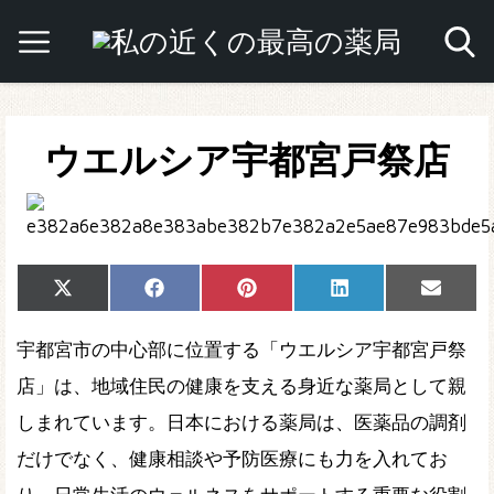
ウエルシア宇都宮戸祭店
Share
Share
Share
Share
Share
X
Facebook
Pinterest
LinkedIn
Email
on
on
on
on
on
(Twitter)
宇都宮市の中心部に位置する「ウエルシア宇都宮戸祭
店」は、地域住民の健康を支える身近な薬局として親
しまれています。日本における薬局は、医薬品の調剤
だけでなく、健康相談や予防医療にも力を入れてお