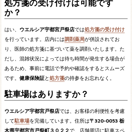
処方箋の受け付けは可能です
か？
はい、
ウエルシア宇都宮戸祭店
では
処方箋の受け付け
を行っています。店内には
調剤薬局
が併設されてお
り、医師の処方箋に基づいて薬を調剤いたします。た
だし、混雑状況によっては待ち時間が発生する場合が
あるため、事前に電話で予約や確認をするとスムーズ
です。
健康保険証
と
処方箋
の持参をお忘れなく。
駐車場はありますか？
ウエルシア宇都宮戸祭店
では、お客様の利便性を考慮
して
駐車場
を完備しています。住所は
〒320-0053 栃
木県宇都宮市戸祭町３０２２
で、店舗周辺に駐車スペ