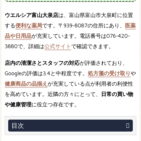
ウエルシア富山大泉店
は、富山県富山市大泉町に位置
する
便利な薬局
です。〒939-8087の住所にあり、
医薬
品や日用品
が充実しています。電話番号は076-420-
3880で、詳細は
公式サイト
で確認できます。
店内の清潔さとスタッフの対応
が評価されており、
Googleの評価は3.4と中程度です。
処方箋の受け取り
や
健康商品の品揃え
が充実している点が利用者の利便性
を高めています。近隣の方々にとって、
日常の買い物
や健康管理
に役立つ存在です。
目次