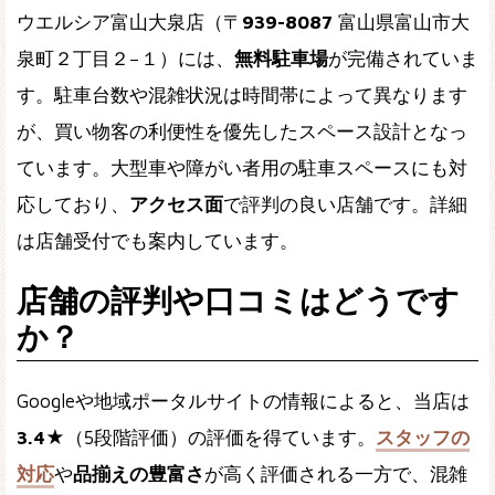
ウエルシア富山大泉店（〒
939-8087
富山県富山市大
泉町２丁目２−１）には、
無料駐車場
が完備されていま
す。駐車台数や混雑状況は時間帯によって異なります
が、買い物客の利便性を優先したスペース設計となっ
ています。大型車や障がい者用の駐車スペースにも対
応しており、
アクセス面
で評判の良い店舗です。詳細
は店舗受付でも案内しています。
店舗の評判や口コミはどうです
か？
Googleや地域ポータルサイトの情報によると、当店は
3.4★
（5段階評価）の評価を得ています。
スタッフの
対応
や
品揃えの豊富さ
が高く評価される一方で、混雑