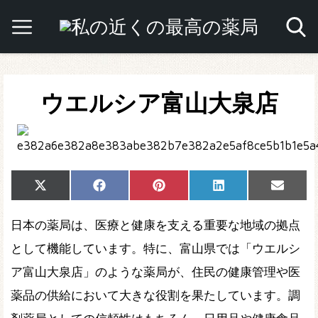
ウエルシア富山大泉店
Share
Share
Share
Share
Share
X
Facebook
Pinterest
LinkedIn
Email
on
on
on
on
on
(Twitter)
日本の薬局は、医療と健康を支える重要な地域の拠点
として機能しています。特に、富山県では「ウエルシ
ア富山大泉店」のような薬局が、住民の健康管理や医
薬品の供給において大きな役割を果たしています。調