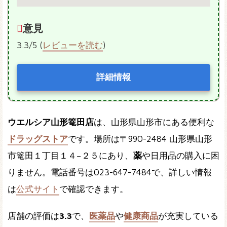
意見
3.3/5 (
レビューを読む
)
詳細情報
ウエルシア山形篭田店
は、山形県山形市にある便利な
ドラッグストア
です。場所は〒990-2484 山形県山形
市篭田１丁目１４−２５にあり、
薬
や日用品の購入に困
りません。電話番号は023-647-7484で、詳しい情報
は
公式サイト
で確認できます。
店舗の評価は
3.3
で、
医薬品
や
健康商品
が充実している