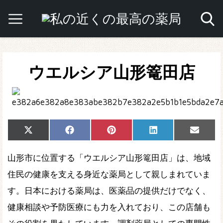
ウエルシア山形篭田店
Share
Share
Share
Share
Share
X
Facebook
Pinterest
LinkedIn
Email
on
on
on
on
on
(Twitter)
山形市に位置する「ウエルシア山形篭田店」は、地域
住民の健康を支える身近な薬局として親しまれていま
す。日本における薬局は、医薬品の提供だけでなく、
健康相談や予防医療にも力を入れており、この店舗も