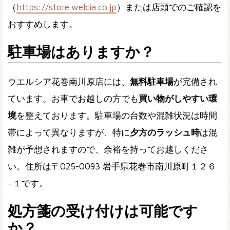
（
https://store.welcia.co.jp
）または店頭でのご確認を
おすすめします。
駐車場はありますか？
ウエルシア花巻南川原店には、
無料駐車場
が完備され
ています。お車でお越しの方でも
買い物がしやすい環
境
を整えております。駐車場の台数や混雑状況は時間
帯によって異なりますが、特に
夕方のラッシュ時
は混
雑が予想されますので、余裕を持ってお越しくださ
い。住所は〒025-0093 岩手県花巻市南川原町１２６
−１です。
処方箋の受け付けは可能です
か？