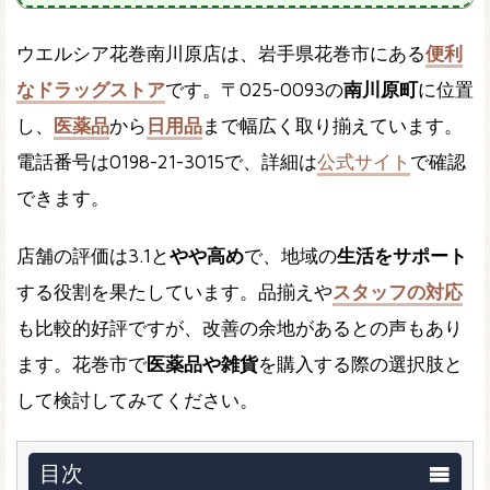
ウエルシア花巻南川原店は、岩手県花巻市にある
便利
なドラッグストア
です。〒025-0093の
南川原町
に位置
し、
医薬品
から
日用品
まで幅広く取り揃えています。
電話番号は0198-21-3015で、詳細は
公式サイト
で確認
できます。
店舗の評価は3.1と
やや高め
で、地域の
生活をサポート
する役割を果たしています。品揃えや
スタッフの対応
も比較的好評ですが、改善の余地があるとの声もあり
ます。花巻市で
医薬品や雑貨
を購入する際の選択肢と
して検討してみてください。
目次