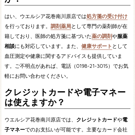
はい、ウエルシア花巻南川原店では
処方箋の受け付け
を行っております。
調剤薬局
として専門の薬剤師が在
籍しており、医師の処方箋に基づいた
薬の調剤
や
服薬
相談
にも対応しています。また、
健康サポート
として
血圧測定や健康に関するアドバイスも提供していま
す。ご不明点があれば、電話（0198-21-3015）でお気
軽にお問い合わせください。
クレジットカードや電子マネー
は使えますか？
ウエルシア花巻南川原店では、
クレジットカード
や
電
子マネー
でのお支払いが可能です。主要なカード会社