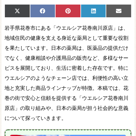
Share
Share
Share
Share
Share
X
Facebook
Pinterest
LinkedIn
Email
on
on
on
on
on
(Twitter)
岩手県花巻市にある「ウエルシア花巻南川原店」は、
地域住民の健康を支える身近な薬局として重要な役割
を果たしています。日本の薬局は、医薬品の提供だけ
でなく、健康相談や介護用品の販売など、多様なサー
ビスを展開しており、生活に密着した存在です。特に
ウエルシアのようなチェーン店では、利便性の高い立
地と充実した商品ラインナップが特徴。本稿では、花
巻の街で安心と信頼を提供する「ウエルシア花巻南川
原店」の取り組みや、日本の薬局が担う社会的な意義
について探っていきます。