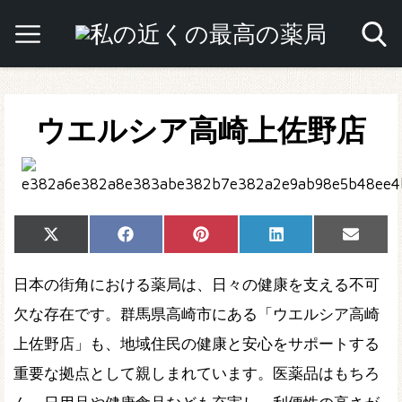
ウエルシア高崎上佐野店
Share
Share
Share
Share
Share
X
Facebook
Pinterest
LinkedIn
Email
on
on
on
on
on
(Twitter)
日本の街角における薬局は、日々の健康を支える不可
欠な存在です。群馬県高崎市にある「ウエルシア高崎
上佐野店」も、地域住民の健康と安心をサポートする
重要な拠点として親しまれています。医薬品はもちろ