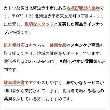
カトウ薬房は北海道赤平市にある
地域密着型の薬局
で
す。〒079-1123 北海道赤平市東文京町３丁目４−１１
に位置し、
親切なスタッフ
と
充実した商品ラインナッ
プ
が特徴です。
処方箋対応
はもちろん、
健康食品
や
スキンケア商品
も
取り揃えており、地域の健康をサポートしています。
電話番号は0125-32-5454で、
相談しやすい雰囲気
が評
判です。
駐車場完備
でアクセスしやすく、
細やかなサービス
が
利用者から支持されています。北海道で頼れる
地元の
薬局
を探している方におすすめです。