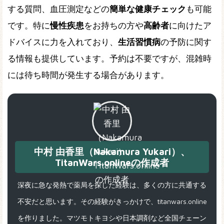
する質問、血圧測定などの
簡単な健康チェック
も可能
です。特に
慢性疾患
をお持ちの方や
高齢者
に向けたア
ドバイスに力を入れており、
生活習慣病
の予防に関す
る情報も提供しています。予約は不要ですが、混雑時
には待ち時間が発生する場合があります。
中村 由香里（Nakamura Yukari）、
TitanWars.onlineの作成者
深夜に急な発熱で薬局を探した経験は、多くの方に共通する
不安だと思います。その経験がきっかけで、titanwars.online
を作りました。マツモトキヨシや日本調剤など全国チェーン