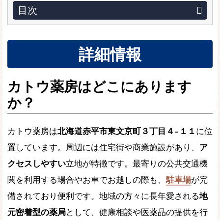
目次
詳細情報
カトウ薬房はどこにあります
か？
カトウ薬房は
北海道赤平市東文京町３丁目４−１１
に位
置しています。周辺には住宅街や商業施設があり、
ア
クセスしやすい
立地が特徴です。最寄りの公共交通機
関を利用する場合やお車でお越しの際も、
駐車場
が完
備されており便利です。地域の方々に長年愛される
地
元密着型の薬局
として、健康相談や医薬品の提供を行