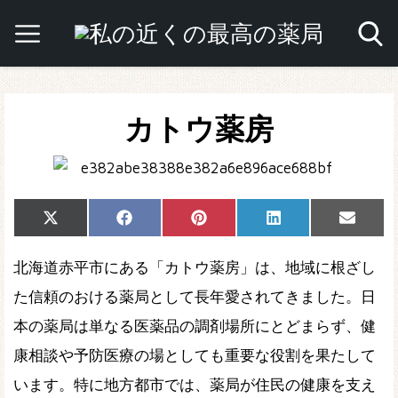
カトウ薬房
Share
Share
Share
Share
Share
X
Facebook
Pinterest
LinkedIn
Email
on
on
on
on
on
(Twitter)
北海道赤平市にある「カトウ薬房」は、地域に根ざし
た信頼のおける薬局として長年愛されてきました。日
本の薬局は単なる医薬品の調剤場所にとどまらず、健
康相談や予防医療の場としても重要な役割を果たして
います。特に地方都市では、薬局が住民の健康を支え