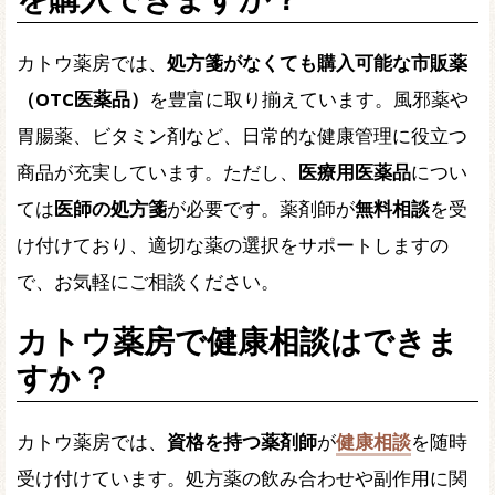
カトウ薬房では、
処方箋がなくても購入可能な市販薬
（OTC医薬品）
を豊富に取り揃えています。風邪薬や
胃腸薬、ビタミン剤など、日常的な健康管理に役立つ
商品が充実しています。ただし、
医療用医薬品
につい
ては
医師の処方箋
が必要です。薬剤師が
無料相談
を受
け付けており、適切な薬の選択をサポートしますの
で、お気軽にご相談ください。
カトウ薬房で健康相談はできま
すか？
カトウ薬房では、
資格を持つ薬剤師
が
健康相談
を随時
受け付けています。処方薬の飲み合わせや副作用に関