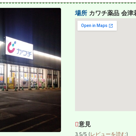
場所
カワチ薬品 会津
意見
3.5/5 (
レビューを読む
)