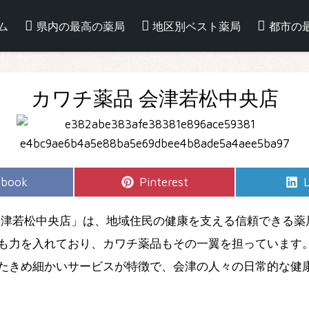
ム
県内の最高の薬局
地区別ベスト薬局
都市の
カワチ薬品 会津若松中央店
e
Share
S
ebook
Pinterest
L
on
会津若松中央店」は、地域住民の健康を支える信頼できる薬
も力を入れており、カワチ薬品もその一翼を担っています。
たきめ細かいサービスが特徴で、会津の人々の日常的な健