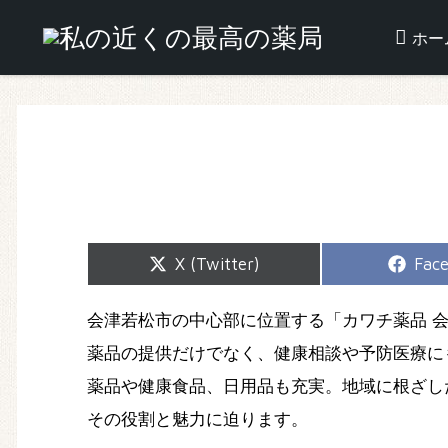
ホー
Share
Shar
X (Twitter)
Fac
on
on
会津若松市の中心部に位置する「カワチ薬品 
薬品の提供だけでなく、健康相談や予防医療に
薬品や健康食品、日用品も充実。地域に根ざし
その役割と魅力に迫ります。