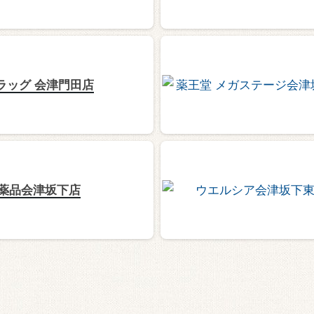
ラッグ 会津門田店
薬品会津坂下店