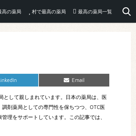
最高の薬局
村で最高の薬局
最高の薬局一覧
hare
Share
inkedIn
Email
on
on
局として親しまれています。日本の薬局は、医
調剤薬局としての専門性を保ちつつ、OTC医
康管理をサポートしています。この記事では、