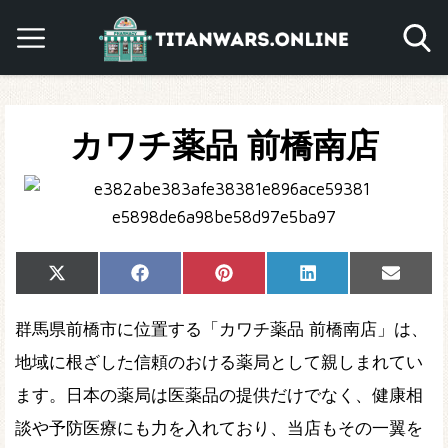
カワチ薬品 前橋南店
Share
Share
Share
Share
Share
X
Facebook
Pinterest
LinkedIn
Email
on
on
on
on
on
(Twitter)
群馬県前橋市に位置する「カワチ薬品 前橋南店」は、
地域に根ざした信頼のおける薬局として親しまれてい
ます。日本の薬局は医薬品の提供だけでなく、健康相
談や予防医療にも力を入れており、当店もその一翼を