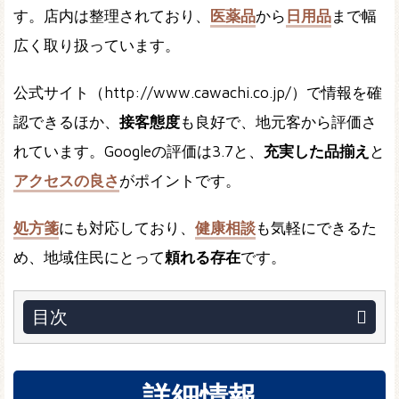
す。店内は整理されており、
医薬品
から
日用品
まで幅
広く取り扱っています。
公式サイト（http://www.cawachi.co.jp/）で情報を確
認できるほか、
接客態度
も良好で、地元客から評価さ
れています。Googleの評価は3.7と、
充実した品揃え
と
アクセスの良さ
がポイントです。
処方箋
にも対応しており、
健康相談
も気軽にできるた
め、地域住民にとって
頼れる存在
です。
目次
詳細情報