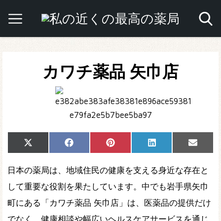
カワチ薬品 矢巾店
Share
Share
Share
Share
Share
X
Facebook
Pinterest
LinkedIn
Email
on
on
on
on
on
(Twitter)
日本の薬局は、地域住民の健康を支える身近な存在と
して重要な役割を果たしています。中でも岩手県矢巾
町にある「カワチ薬品 矢巾店」は、医薬品の提供だけ
でなく、健康相談や幅広いヘルスケアサービスを通じ