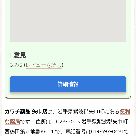
意見
3.7/5 (
レビューを読む
)
詳細情報
カワチ薬品 矢巾店
は、岩手県紫波郡矢巾町にある
便利
な薬局
です。住所は〒028-3603 岩手県紫波郡矢巾町
西徳田第５地割88−１で、電話番号は019-697-0481で