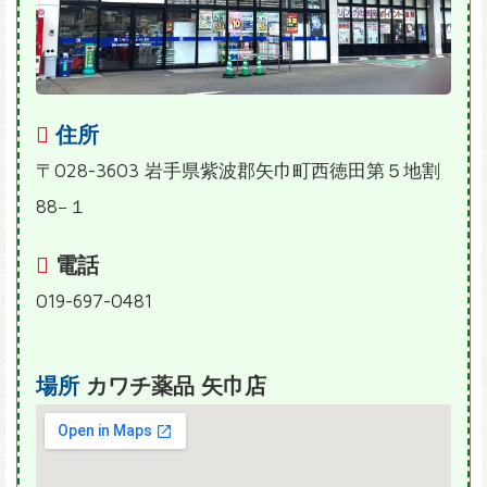
住所
〒028-3603 岩手県紫波郡矢巾町西徳田第５地割
88−１
電話
019-697-0481
場所
カワチ薬品 矢巾店