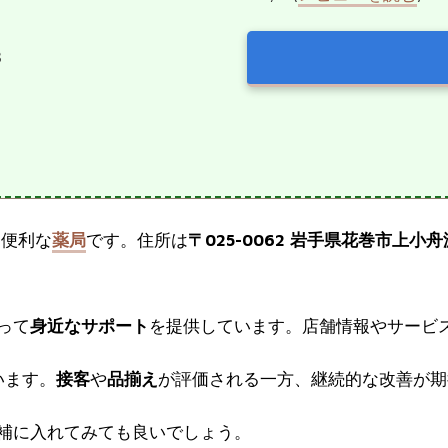
３
る便利な
薬局
です。住所は
〒025-0062 岩手県花巻市上小
って
身近なサポート
を提供しています。店舗情報やサービ
います。
接客
や
品揃え
が評価される一方、継続的な改善が期
補に入れてみても良いでしょう。