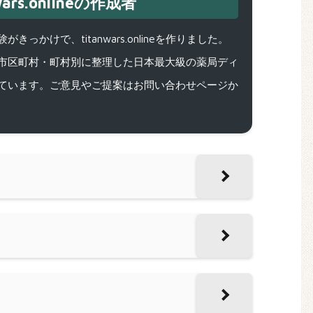
ars.onlineの作成者
で、titanwars.onlineを作りました。
市区町村・町村別に整理した日本最大級の薬局ディ
ています。ご意見やご提案はお問い合わせページか