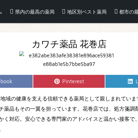
ム
県内の最高の薬局
地区別ベスト薬局
都市の
カワチ薬品 花巻店
e
Share
S
ebook
Pinterest
L
on
、地域の健康を支える信頼できる薬局として親しまれていま
チ薬品もその一翼を担っています。花巻店では、処方箋調剤
かく対応。安心できる専門家のアドバイスと温かい接客で
。