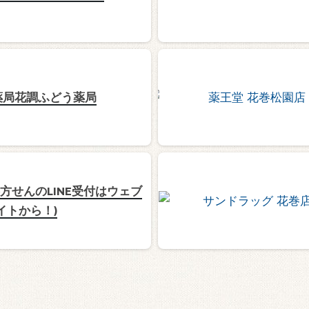
薬局花調ふどう薬局
処方せんのLINE受付はウェブ
イトから！)