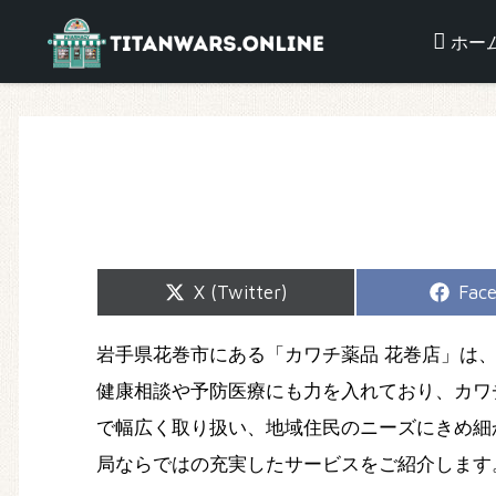
ホー
Share
Shar
X (Twitter)
Fac
on
on
岩手県花巻市にある「カワチ薬品 花巻店」は
健康相談や予防医療にも力を入れており、カワ
で幅広く取り扱い、地域住民のニーズにきめ細
局ならではの充実したサービスをご紹介します