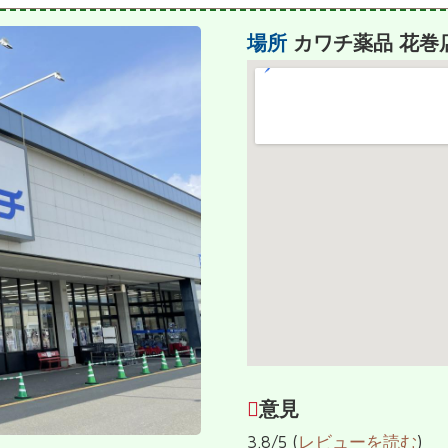
場所
カワチ薬品 花巻
意見
3.8/5 (
レビューを読む
)