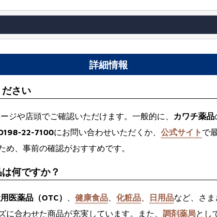
詳細情報
ください
ページや店頭でご確認いただけます。一般的に、
カワチ薬品
0198-22-7100
にお問い合わせいただくか、
公式サイト
で
ため、事前の確認がおすすめです。
品は何ですか？
用医薬品（OTC）
、
健康食品
、
化粧品
、
日用品
など、さま
ズに合わせた商品が充実しています。また、
調剤薬局
とし