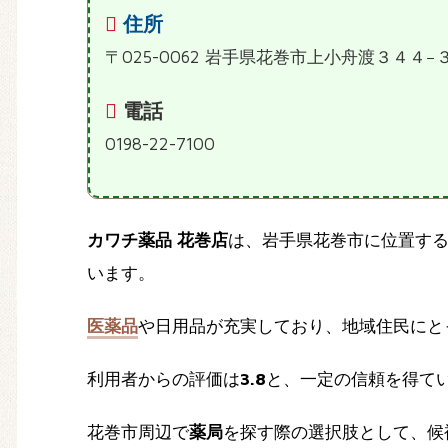
住所
〒025-0062 岩手県花巻市上小舟渡３４４−
電話
0198-22-7100
カワチ薬品 花巻店
は、岩手県花巻市に位置す
います。
医薬品
や日用品が充実しており、地域住民にと
利用者からの評価は
3.8
と、一定の信頼を得て
花巻市周辺で
薬局
を探す際の選択肢として、候