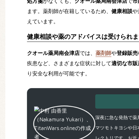
処方箋
がなくても、
クオール薬局南会津店
で
市
ます。薬剤師が在籍しているため、
健康相談
や
えています。
健康相談や薬のアドバイスは受けられま
クオール薬局南会津店
では、
薬剤師
や
登録販売
疾患など、さまざまな症状に対して
適切な市販
り安全な利用が可能です。
深夜に急な発熱で薬局
マツモトキヨシや日
レクトリです。お近