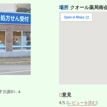
場所
クオール薬局南
下川原81−４
意見
4/5 (
レビューを読む
)