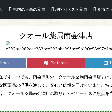
ム
県内の最高の薬局
地区別ベスト薬局
都市の
クオール薬局南会津店
e
Share
S
ebook
Pinterest
L
on
在です。中でも、南会津町の「クオール薬局南会津店」は
な医薬品の提供を通じて、安心と信頼を届けています。特
は、クオール薬局南会津店の取り組みやサービスに焦点を