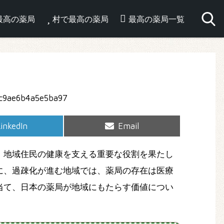
最高の薬局
村で最高の薬局
最高の薬局一覧
hare
Share
inkedIn
Email
on
on
、地域住民の健康を支える重要な役割を果たし
に、過疎化が進む地域では、薬局の存在は医療
当て、日本の薬局が地域にもたらす価値につい