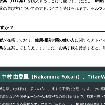
販薬（OTC薬）
を購入することは可能です。ただし、
医療
薬の選び方についてのアドバイスも受けられます。
セルフ
すか？
者
が在籍しており、
健康相談
や
薬の使い方
に関するアドバ
薬
を提案してもらえます。また、
お薬手帳
を持参すると、
中村 由香里（Nakamura Yukari）、TitanW
を探した経験は、多くの方に共通する不安だと思います。その経験がきっかけ
本調剤など全国チェーンから地域密着の調剤薬局まで、都道府県・
くの信頼できる薬局をすぐに見つけられるよう、情報は随時更新し