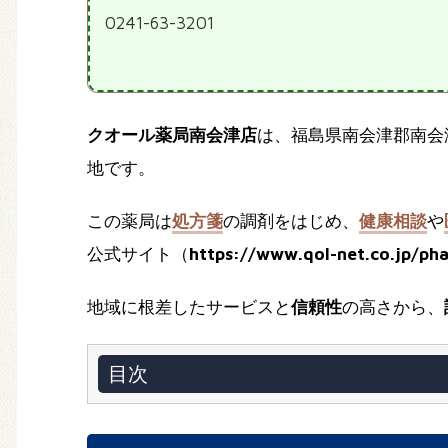
0241-63-3201
クオール薬局南会津店
は、福島県南会津郡南会
地です。
この薬局は
処方箋
の調剤をはじめ、
健康相談
や
公式サイト（
https://www.qol-net.co.jp/ph
地域に根差したサービスと
信頼性
の高さから、
目次