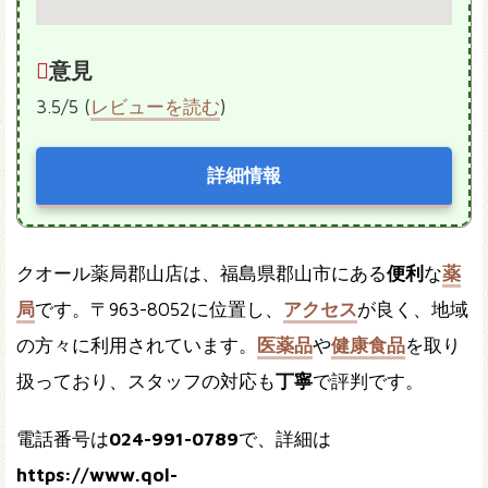
意見
3.5/5 (
レビューを読む
)
詳細情報
クオール薬局郡山店は、福島県郡山市にある
便利
な
薬
局
です。〒963-8052に位置し、
アクセス
が良く、地域
の方々に利用されています。
医薬品
や
健康食品
を取り
扱っており、スタッフの対応も
丁寧
で評判です。
電話番号は
024-991-0789
で、詳細は
https://www.qol-