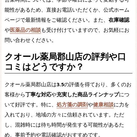
能性があるため、直接お電話いただくか、公式ホーム
ページで最新情報をご確認ください。また、
在庫確認
や
医薬品の相談
も受け付けていますので、お気軽にお
問い合わせください。
クオール薬局郡山店の評判や口
コミはどうですか？
クオール薬局郡山店は
3.5
の評価を得ており、多くのお
客様から
丁寧な対応
や
充実した商品ラインナップ
につ
いて好評です。特に、
処方箋の調剤
や
健康相談
に力を
入れており、地域の方々に信頼されています。ただ
し、混雑時には待ち時間が発生する可能性があるた
め、事前予約や電話確認がおすすめです。