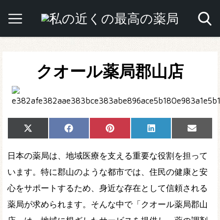
クオール薬局郡山店
Share
Share
Share
Share
Share
X
Facebook
Pinterest
LinkedIn
Email
on
on
on
on
on
(Twitter)
日本の薬局は、地域医療を支える重要な役割を担って
います。特に郡山のような都市では、住民の健康と安
心をサポートするため、身近な存在として信頼される
薬局が求められます。そんな中で「クオール薬局郡山