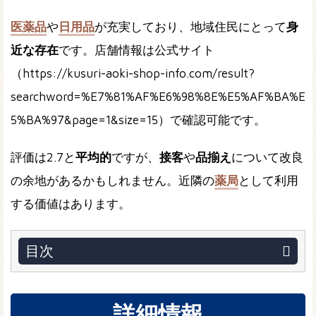
医薬品
や
日用品
が充実しており、地域住民にとって
身
近な存在
です。店舗情報は公式サイト
（https://kusuri-aoki-shop-info.com/result?
searchword=%E7%81%AF%E6%98%8E%E5%AF%BA%E
5%BA%97&page=1&size=15）で確認可能です。
評価は2.7と
平均的
ですが、
接客
や
品揃え
について改良
の余地があるかもしれません。近隣の
薬局
として利用
する価値はあります。
目次
詳細情報