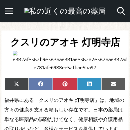
クスリのアオキ 灯明寺店
Share
Share
Share
Share
Share
X
Facebook
Pinterest
LinkedIn
Email
on
on
on
on
on
(Twitter)
福井県にある「クスリのアオキ 灯明寺店」は、地域の
方々の健康を支える頼もしい存在です。日本の薬局は
単なる医薬品の調剤だけでなく、健康相談や介護用品
の取り扱いなど、多様なサービスを提供しています。