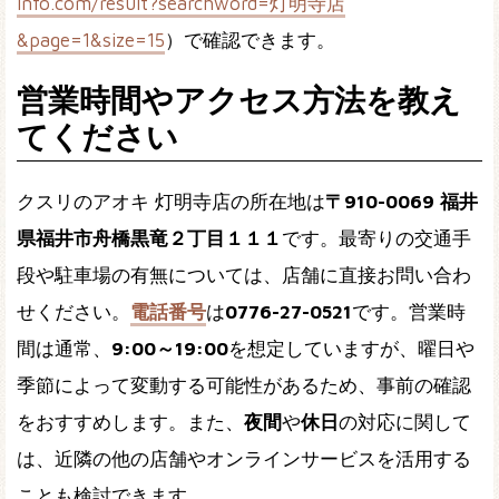
info.com/result?searchword=灯明寺店
&page=1&size=15
）で確認できます。
営業時間やアクセス方法を教え
てください
クスリのアオキ 灯明寺店の所在地は
〒910-0069 福井
県福井市舟橋黒竜２丁目１１１
です。最寄りの交通手
段や駐車場の有無については、店舗に直接お問い合わ
せください。
電話番号
は
0776-27-0521
です。営業時
間は通常、
9:00～19:00
を想定していますが、曜日や
季節によって変動する可能性があるため、事前の確認
をおすすめします。また、
夜間
や
休日
の対応に関して
は、近隣の他の店舗やオンラインサービスを活用する
ことも検討できます。