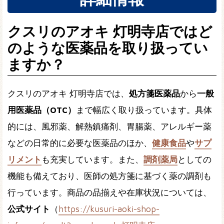
クスリのアオキ 灯明寺店ではど
のような医薬品を取り扱ってい
ますか？
クスリのアオキ 灯明寺店では、
処方箋医薬品
から
一般
用医薬品（OTC）
まで幅広く取り扱っています。具体
的には、風邪薬、解熱鎮痛剤、胃腸薬、アレルギー薬
などの日常的に必要な医薬品のほか、
健康食品
や
サプ
リメント
も充実しています。また、
調剤薬局
としての
機能も備えており、医師の処方箋に基づく薬の調剤も
行っています。商品の品揃えや在庫状況については、
公式サイト
（
https://kusuri-aoki-shop-