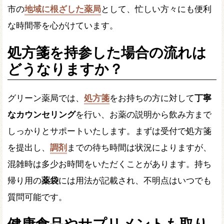
市の
地域に根ざした薬局
として、忙しい方々にも便利
な時間帯を心がけています。
処方箋を持参した場合の流れは
どうなりますか？
グリーン薬局では、
処方箋
をお持ちの方に対して
丁寧
なカウンセリング
を行い、お薬の説明から飲み方まで
しっかりとサポートいたします。まずは受付で処方箋
を提出し、
調剤
までの待ち時間は状況によりますが、
混雑時は多少お時間をいただくことがあります。持ち
帰り用の
薬袋
には用法が記載され、不明点はいつでも
質問可能です。
健康食品やサプリメントも取り