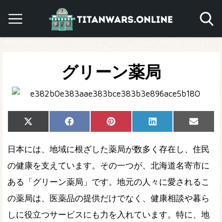
グリーン薬局
Share
Share
Share
Share
Share
X
Facebook
Pinterest
LinkedIn
Email
on
on
on
on
on
(Twitter)
日本には、地域に根ざした薬局が数多く存在し、住民
の健康を支えています。その一つが、北海道名寄市に
ある「グリーン薬局」です。地元の人々に愛されるこ
の薬局は、医薬品の提供だけでなく、健康相談や暮ら
しに役立つサービスにも力を入れています。特に、地