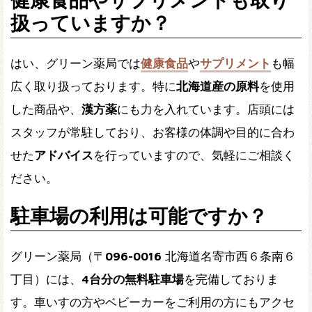
扱っていますか？
はい、グリーン薬局では
健康食品
や
サプリメント
も幅
広く取り扱っております。特に
北海道産の原料
を使用
した商品や、
漢方薬
にも力を入れています。店頭には
スタッフが常駐しており、お客様の体調や目的に合わ
せた
アドバイス
を行っていますので、気軽にご相談く
ださい。
駐車場の利用は可能ですか？
グリーン薬局（〒
096-0016
北海道名寄市西６条南６
丁目）には、
4台分の無料駐車場
を完備しておりま
す。車いすの方やベビーカーをご利用の方にもアクセ