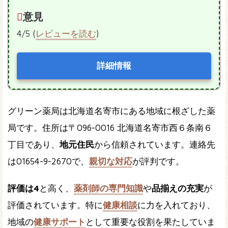
意見
4/5 (
レビューを読む
)
詳細情報
グリーン薬局は北海道名寄市にある地域に根ざした薬
局です。住所は〒096-0016 北海道名寄市西６条南６
丁目であり、
地元住民
から信頼されています。連絡先
は01654-9-2670で、
親切な対応
が評判です。
評価は4
と高く、
薬剤師の専門知識
や
品揃えの充実
が
評価されています。特に
健康相談
に力を入れており、
地域の
健康サポート
として重要な役割を果たしていま