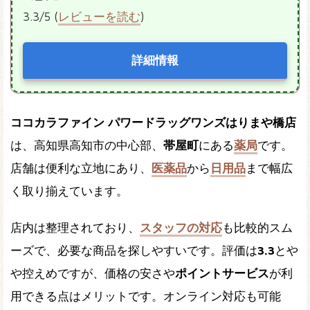
3.3/5 (
レビューを読む
)
詳細情報
ココカラファイン パワードラッグワンズはりまや橋店
は、高知県高知市の中心部、
帯屋町
にある
薬局
です。
店舗は便利な立地にあり、
医薬品
から
日用品
まで幅広
く取り揃えています。
店内は整理されており、
スタッフの対応
も比較的スム
ーズで、必要な商品を探しやすいです。評価は
3.3
とや
や控えめですが、価格の安さや
ポイントサービス
が利
用できる点はメリットです。オンライン対応も可能