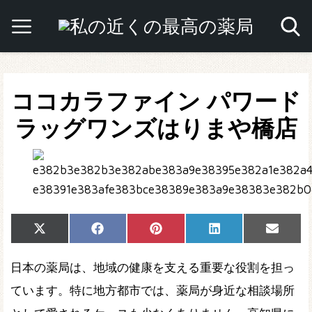
ココカラファイン パワード
ラッグワンズはりまや橋店
Share
Share
Share
Share
Share
X
Facebook
Pinterest
LinkedIn
Email
on
on
on
on
on
(Twitter)
日本の薬局は、地域の健康を支える重要な役割を担っ
ています。特に地方都市では、薬局が身近な相談場所