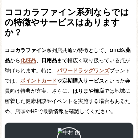
ココカラファイン系列ならでは
の特徴やサービスはあります
か？
ココカラファイン
系列店共通の特徴として、
OTC医薬
品
から
化粧品
、
日用品
まで幅広く取り扱っている点が
挙げられます。特に、
パワードラッグワンズ
ブランド
では、
ポイントカード
や
定期購入サービス
といった会
員向け特典が充実。さらに、
はりまや橋店
では地域に
密着した健康相談やイベントを実施する場合もあるた
め、店頭やHPで最新情報を確認してください。