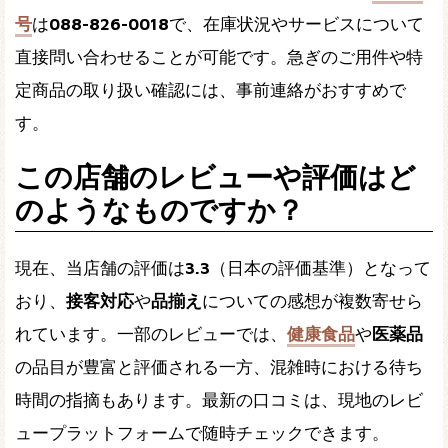
号
は
088-826-0018
で、在庫状況やサービスについて
直接問い合わせることが可能です。急ぎのご用件や特
定商品の取り扱い確認には、事前連絡がおすすめで
す。
この店舗のレビューや評価はど
のようなものですか？
現在、当店舗の評価は
3.3
（日本の評価基準）となって
おり、
接客対応
や
品揃え
についての感想が複数寄せら
れています。一部のレビューでは、
健康食品
や
医薬品
の品目が豊富と評価される一方、混雑時における待ち
時間の指摘もあります。最新の口コミは、現地のレビ
ュープラットフォームで随時チェックできます。