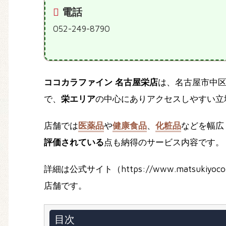
電話
052-249-8790
ココカラファイン 名古屋栄店
は、名古屋市中
で、
栄エリア
の中心にありアクセスしやすい立
店舗では
医薬品
や
健康食品
、
化粧品
などを幅広
評価されている
点も納得のサービス内容です。
詳細は公式サイト（https://www.matsukiyoc
店舗です。
目次