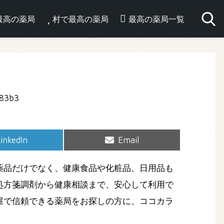
最高の薬局
村で最高の薬局
最高の薬局一覧
hare
Share
inkedIn
Email
on
on
薬品だけでなく、健康食品や化粧品、日用品も
処方箋調剤から健康相談まで、安心して利用で
屋で信頼できる薬局をお探しの方に、ココカラ