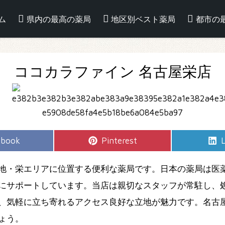
ム
県内の最高の薬局
地区別ベスト薬局
都市の
ココカラファイン 名古屋栄店
e
Share
S
ebook
Pinterest
L
on
地・栄エリアに位置する便利な薬局です。日本の薬局は医
にサポートしています。当店は親切なスタッフが常駐し、
、気軽に立ち寄れるアクセス良好な立地が魅力です。名古
ょう。