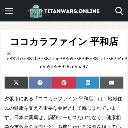
ココカラファイン 平和店
Share
Share
Share
Share
Share
X
Facebook
Pinterest
LinkedIn
Email
on
on
on
on
on
(Twitter)
夕張市にある「ココカラファイン 平和店」は、地域住
民の健康を支える重要な薬局として親しまれていま
す。日本の薬局は、調剤サービスだけでなく、健康相
談や市販薬の販売など、多岐にわたる役割を担ってい