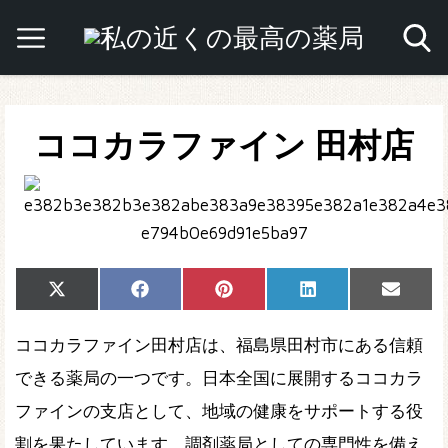
ココカラファイン 田村店
Share
Share
Share
Share
Share
X
Facebook
Pinterest
LinkedIn
Email
on
on
on
on
on
(Twitter)
ココカラファイン田村店は、福島県田村市にある信頼
できる薬局の一つです。日本全国に展開するココカラ
ファインの支店として、地域の健康をサポートする役
割を果たしています。調剤薬局としての専門性を備え