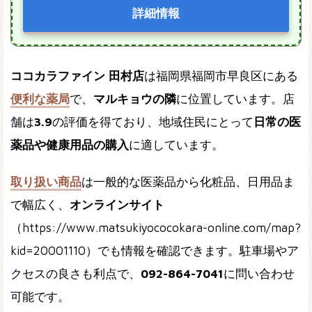
詳細情報
ココカラファイン 田村店
は福岡県福岡市早良区にある
便利な薬局
で、
マルキョウの隣
に位置しています。店
舗は
3.9
の評価を得ており、地域住民にとって
日常の医
薬品や健康用品の購入
に適しています。
取り扱い商品
は一般的な医薬品から化粧品、日用品ま
で幅広く、
オンラインサイト
（https://www.matsukiyococokara-online.com/map?
kid=20001110）でも情報を確認できます。駐車場やア
クセスの良さも利点で、
092-864-7041
に問い合わせ
可能です。