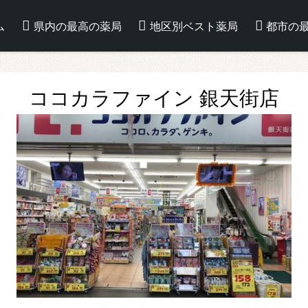
ム
県内の最高の薬局
地区別ベスト薬局
都市の
ココカラファイン 銀天街店