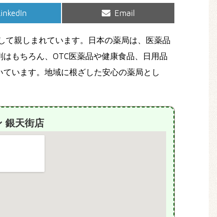
hare
Share
inkedIn
Email
on
on
して親しまれています。日本の薬局は、医薬品
はもちろん、OTC医薬品や健康食品、日用品
いています。地域に根ざした安心の薬局とし
 銀天街店