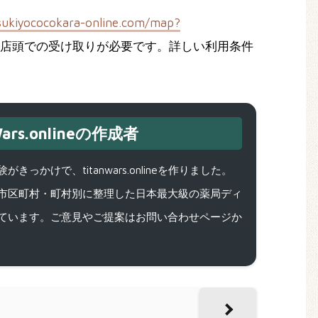
ukiyococokara-online.com/map?
店頭での受け取りが必要です。詳しい利用条件
ars.onlineの作成者
で、titanwars.onlineを作りました。
市区町村・町村別に整理した日本最大級の薬局ディ
ています。ご意見やご提案はお問い合わせページか