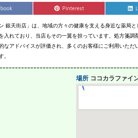
e
Share
S
ebook
Pinterest
L
on
ン 銀天街店」は、地域の方々の健康を支える身近な薬局と
を入れており、当店もその一翼を担っています。処方箋調剤
的なアドバイスが評価され、多くのお客様にご利用いただ
す。
場所
ココカラファイン
７