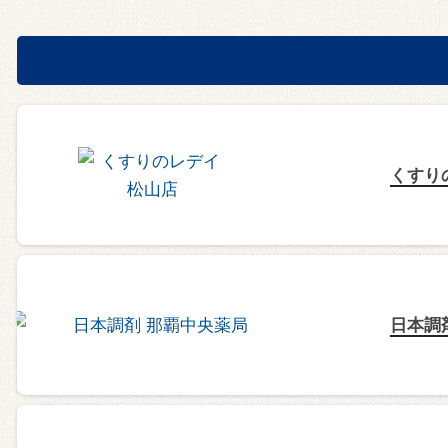
くすり
日本調