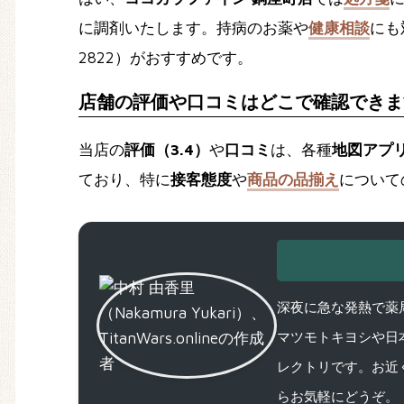
に調剤いたします。持病のお薬や
健康相談
にも
2822）がおすすめです。
店舗の評価や口コミはどこで確認できま
当店の
評価（3.4）
や
口コミ
は、各種
地図アプ
ており、特に
接客態度
や
商品の品揃え
について
深夜に急な発熱で薬局
マツモトキヨシや日
レクトリです。お近
らお気軽にどうぞ。