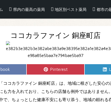
ム
県内の最高の薬局
地区別ベスト薬局
都市の
ココカラファイン 銅座町店
e
Share
S
ebook
Pinterest
L
on
「ココカラファイン 銅座町店」は、地域に根ざした安心の
にも力を入れており、こちらの店舗も例外ではありません
中で、ちょっとした健康不安にも寄り添う、地域の頼れる