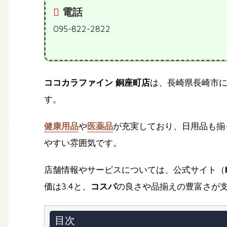
電話
095-822-2822
ココカラファイン 銅座町店
は、長崎県長崎市
す。
健康用品
や
医薬品
が充実しており、日用品も揃
やすい雰囲気です。
店舗情報やサービスについては、公式サイト（
価は3.4と、
コスパ
の良さや品揃えの豊富さが
目次