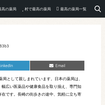
最高の薬局
村で最高の薬局
最高の薬局一覧
hare
Share
inkedIn
Email
on
on
薬局として親しまれています。日本の薬局は、
。幅広い医薬品や健康食品を取り揃え、専門知
存在です。長崎の街歩きの途中、気軽に立ち寄