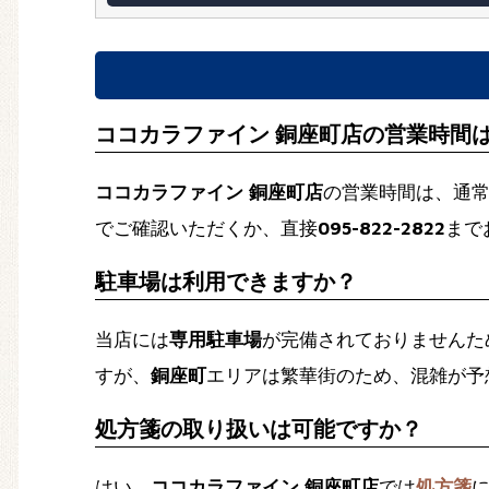
ココカラファイン 銅座町店の営業時間
ココカラファイン 銅座町店
の営業時間は、通
でご確認いただくか、直接
095-822-2822
まで
駐車場は利用できますか？
当店には
専用駐車場
が完備されておりませんた
すが、
銅座町
エリアは繁華街のため、混雑が予
処方箋の取り扱いは可能ですか？
はい、
ココカラファイン 銅座町店
では
処方箋