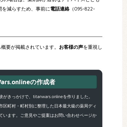
間を減らすため、事前に
電話連絡
（095-822-
も概要が掲載されています。
お客様の声
を重視し
。
ars.onlineの作成者
で、titanwars.onlineを作りました。
市区町村・町村別に整理した日本最大級の薬局ディ
ています。ご意見やご提案はお問い合わせページか